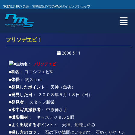
SCENES 1977 九州・宮崎県延岡市のPADIダイビングショップ
フリソデエビ！
2008.5.11
■
生物名
：
フリソデエビ
■
： ヨコシマエビ科
科名
■体長
： 約３ｃｍ
■発見したポイント
： 天神（魚礁）
■発見した日
： ２００８年５月１８日（日）
■発見者
： スタッフ勝栄
■水中写真撮影者
： 中原伸さま
■撮影機材
： キッスデジタル１眼
■よく出現するポイント
： 天神、船隠しのみ
■探し方のコツ
： 石の下や隙間にいるので、石めくりやサン