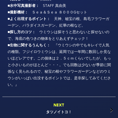
■水中写真撮影者：
STAFF 真由美
■撮影機材：
Ｓｅａ＆Ｓｅａ ８０００Gセット
■よく出現するポイント：
天神、秘宝の根、島毛フラワーガ
ーデン、パラダイスガーデン、紅華の根など。
■探し方のコツ：
ウミウシは探そうと思わないと探せないの
で、海底の色つきの物体をとりあえずチェック！
■生物に関するうんちく：
『ウミウシの中でもキレイで人気
の種類。フジイロウミウシは、延岡では一年間に数回しか見な
いほどレアです。この個体は２．５ｃｍくらいでしたが、もっ
と小さいものがほとんど・・・。でも回数は少ないが季節に関
係なく見られるので、秘宝の根やフラワーガーデンなどのウミ
ウシがいっぱい出没するポイントでは、是非探してみてくださ
い。』
NEXT
タツノイトコ！