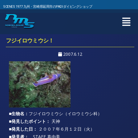
SCENES 1977 九州・宮崎県延岡市のPADIダイビングショップ
フジイロウミウシ！
2007.6.12
■生物名：
フジイロウミウシ（イロウミウシ科）
■発見したポイント：
天神
■発見した日：
２００７年６月１２日（火）
■発見者：
STAFF 真由美