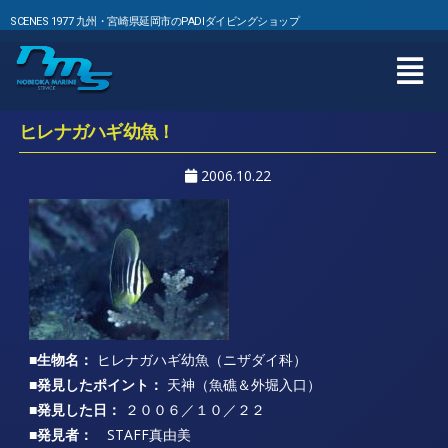
SCENES 1977 九州・宮崎県延岡市のPADIダイビングショップ
ヒレナガハギ幼魚！
2006.10.22
■生物名：
ヒレナガハギ幼魚（ニザダイ科）
■発見したポイント：
天神（魚礁＆外堀入口）
■発見した日：
２００６／１０／２２
■発見者：
STAFF真由美