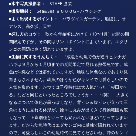
■水中写真撮影者：
STAFF 勝栄
■撮影機材：
Sea&Sea ８０００G＋ハウジング
■よく出現するポイント：
パラダイスガーデン、船隠し、オ
アシス、高久浜、天神
■探し方のコツ：
秋から年始頃にかけて（10〜1月）の間の期
間限定ですが、その間はサンゴポイントによくいます。エダサ
ンゴの周辺に良く隠れていますよ。
■生物に関するうんちく：
『成魚と幼魚で色が違うヒレナガ
ハギは９月から１月頃までの期間限定で見れる熱帯魚です。成
魚は沖縄などでは群れていますが、地味な体色なのであまり見
向きもされません。幼魚のほうが色がキレイで可愛らしいので
人気を集めます。かつては子役時代は大人気だった「杉田か○
る」などと同じといったところでしょうか・・・(笑） 大きく
なるにつれて体色が黒っぽくなり、背ビレ＆腹ビレが立って三
角のように見れる体形が、徐々に丸みが出てきて行動範囲も広
くなって、正直別種といっても疑われないほどになってしまい
ます。だから幼魚時代はエダサンゴ内に単独で隠れれています
ので、可愛らしいこの幼魚時代に見てくださいね。沖のサンゴ