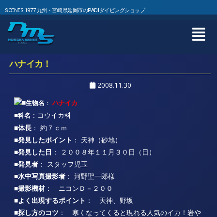
SCENES 1977 九州・宮崎県延岡市のPADIダイビングショップ
ハナイカ！
2008.11.30
■
生物名
：
ハナイカ
■
：コウイカ科
科名
■体長
： 約７ｃｍ
■発見したポイント
： 天神（砂地）
■発見した日
： ２００８年１１月３０日（日）
■発見者
： スタッフ児玉
■水中写真撮影者
： 河野聖一郎様
■撮影機材
： ニコンＤ－２００
■よく出現するポイント
： 天神、野坂
■探し方のコツ
： 寒くなってくると現れる人気のイカ！岩や