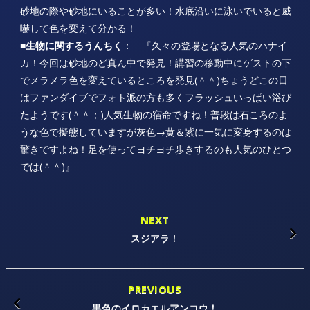
砂地の際や砂地にいることが多い！水底沿いに泳いでいると威
嚇して色を変えて分かる！
■生物に関するうんちく
： 『久々の登場となる人気のハナイ
カ！今回は砂地のど真ん中で発見！講習の移動中にゲストの下
でメラメラ色を変えているところを発見(＾＾)ちょうどこの日
はファンダイブでフォト派の方も多くフラッシュいっぱい浴び
たようです(＾＾；)人気生物の宿命ですね！普段は石ころのよ
うな色で擬態していますが灰色→黄＆紫に一気に変身するのは
驚きですよね！足を使ってヨチヨチ歩きするのも人気のひとつ
では(＾＾)』
NEXT
スジアラ！
PREVIOUS
黒色のイロカエルアンコウ！