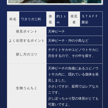
体
約１ｃ
発見
ＳＴＡＦＦ
科名
ワタリガニ科
長
ｍ
者
勝栄
発見ポイント
天神ビーチ
よく出現するポイント
天神ビーチ・沖の小島など
チヂミトサカやユビノウトサカに
探し方のコツ
共生するので、その中を探す。
天神ビーチの魚礁にあるユビノウ
トサカ内に、隠れている個体を発
見しました。
小さいですが、延岡ではレアなカ
生物うんちく
ニです。
少しぽっちゃり型の体形がとても
可愛いですよ。