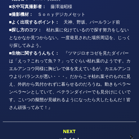
■水中写真撮影者：
藤澤滋昭様
■撮影機材：
Ｓｏｎｙデジカメセット
■よく出現するポイント：
天神、野坂、パールランド前
■探し方のコツ：
枯れ葉に化けているので探す努力をしない
となかなか見つからない。一度発見された場所周辺を、じっく
り探してみよう。
■生物に関するうんちく：
『ツマジロオコゼを見たダイバー
は「えっ？これって魚？？」ってぐらい枯れ葉のようです。カ
エルアンコウ同様に胸ビレで体を支えているが、カエルアンコ
ウよりバランスが悪い・・・。だからこそ枯れ葉そのものに見
え、外的から気付かれずに暮らせるのだろうね。動きもペラ〜
ンペラ〜ンとしていて、ベテランダイバーでも見分けにくいで
す。こいつの擬態が見破れるようになったら大したもんだ！皆
さん頑張ってみて！』
NEXT