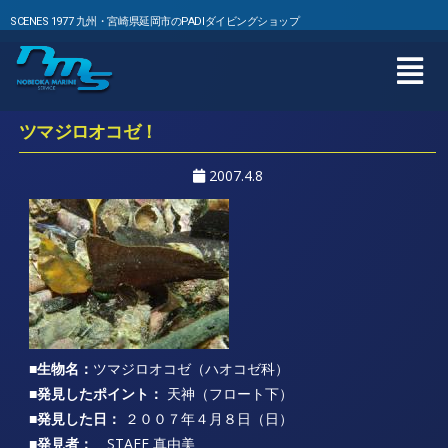
SCENES 1977 九州・宮崎県延岡市のPADIダイビングショップ
ツマジロオコゼ！
2007.4.8
■生物名：
ツマジロオコゼ（ハオコゼ科）
■発見したポイント：
天神（フロート下）
■発見した日：
２００７年４月８日（日）
■発見者：
STAFF 真由美