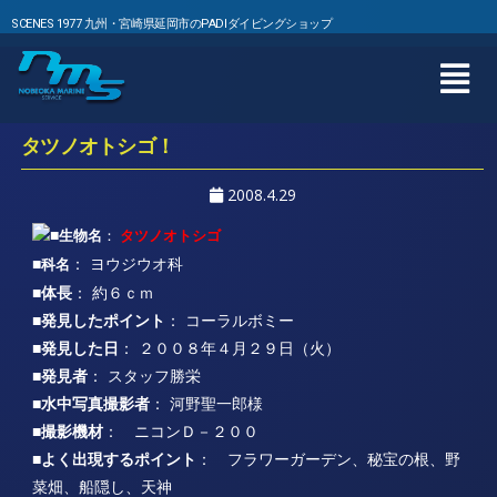
SCENES 1977 九州・宮崎県延岡市のPADIダイビングショップ
タツノオトシゴ！
2008.4.29
■
生物名
：
タツノオトシゴ
■
： ヨウジウオ科
科名
■体長
： 約６ｃｍ
■発見したポイント
： コーラルボミー
■発見した日
： ２００８年４月２９日（火）
■発見者
： スタッフ勝栄
■水中写真撮影者
： 河野聖一郎様
■撮影機材
： ニコンＤ－２００
■よく出現するポイント
： フラワーガーデン、秘宝の根、野
菜畑、船隠し、天神