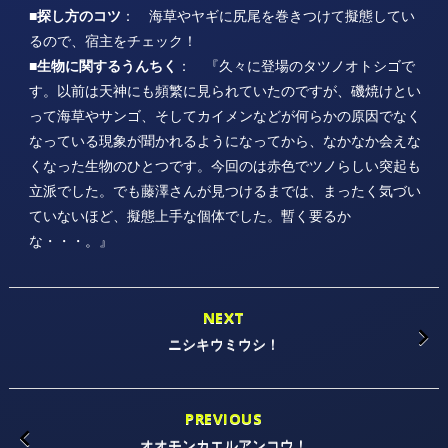
■探し方のコツ
： 海草やヤギに尻尾を巻きつけて擬態してい
るので、宿主をチェック！
■生物に関するうんちく
： 『久々に登場のタツノオトシゴで
す。以前は天神にも頻繁に見られていたのですが、磯焼けとい
って海草やサンゴ、そしてカイメンなどが何らかの原因でなく
なっている現象が聞かれるようになってから、なかなか会えな
くなった生物のひとつです。今回のは赤色でツノらしい突起も
立派でした。でも藤澤さんが見つけるまでは、まったく気づい
ていないほど、擬態上手な個体でした。暫く要るか
な・・・。』
NEXT
ニシキウミウシ！
PREVIOUS
オオモンカエルアンコウ！