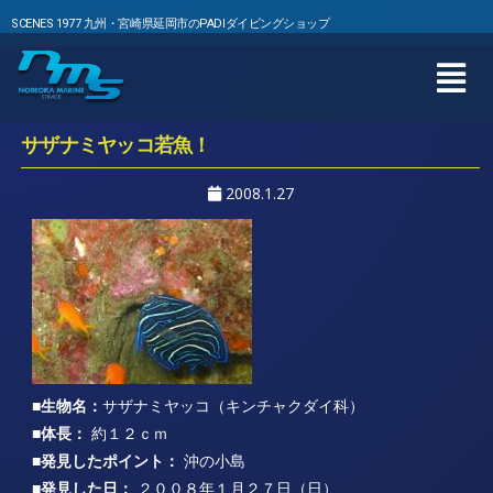
SCENES 1977 九州・宮崎県延岡市のPADIダイビングショップ
サザナミヤッコ若魚！
2008.1.27
■生物名：
サザナミヤッコ（キンチャクダイ科）
■体長：
約１２ｃｍ
■発見したポイント：
沖の小島
■発見した日：
２００８年１月２７日（日）