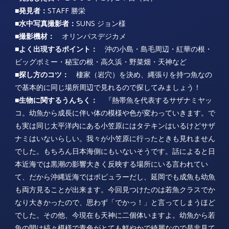
■発見者：
STAFF 勝栄
■水中写真撮影者：
SUNS ジョン様
■撮影機材：
オリンパスデジカメ
■よく出現するポイント：
沖の小島・島毛周辺・紅華の根・
ビッグボミー・秘宝の根・高久浜・野菜畑・天神など
■探し方のコツ：
棲家（岩穴）を決め、縄張りを持つ魚なの
で基本的に同じ場所周辺で見れるので探してみましょう！
■生物に関するうんちく：
『熱帯魚を代表するサザナミヤッ
コ。幼魚から成長に伴い体の模様や色が変わっていきます。で
も実は同じ太平洋内にある小笠原にはタテキンはいるけどサザ
ナミはいないらしい。我々が小笠原に行ったときも見れません
でした。もちろん日本海側にもいないそうです。話によると日
本近海では黒潮の影響大きく反映する場所にいる言われてい
て、だから沖縄近海ではポピュラーだし、延岡でも成魚も幼魚
も両方見ることが出来ます。今回見つけたのは若魚クラスでか
なり大きかったので、思わず「でかっ！」と言ってしまうほど
でした。その他、今現在も天神に二個体いますよ。幼魚から若
魚の間は縞々模様で青色がとても鮮やかで綺麗なので是非見て