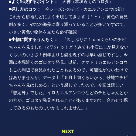
■よく出現するポイント：
天神（本堀近くのゴロタ）
■探し方のコツ：
今シーズンのチビ・カエルアンコウは初！
これから砂地などによく出現してきます（＾＾）。黄色の発見
例が多く、砂地の海藻に寄り添っていることが多いですので、
小さい黄色い物体を見たら必ず確認！
■生物に関するうんちく：
『久しぶりに１ｃｍくらいのチビ
ちゃんを見ました（≧▽≦）ｂ！どうみても小石にしか見えない
くらいの小ささ！例年よりも姿を現すのは早い感じですし、今
回は本堀近くのゴロタで発見。以前、クマドリカエルアンコウ
もこの周辺で発見されたこともあるので、可能性がないわけで
はありませんが、データ上「５月上旬くらいから、砂地でチビ
ちゃんを見はじめる」という感じでしたので、今回は嬉しい
「想定外」でした。イロカエルアンコウなどのチビちゃんとか
の方が、ゴロタで発見されることがありますので、合わせて探
してみるのもたのしいかもしれません。』
NEXT