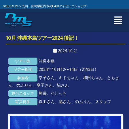
SCENES 1977 九州・宮崎県延岡市のPADIダイビングショップ
10月 沖縄本島ツアー2024 後記！
2024.10.21
沖縄本島
ツアー先
2024年10月12〜14日（2泊3日）
ツアー期間
幸子さん、キドちゃん、和田ちゃん、ともさ
参加者
ん、のぶりん、享子さん、脇さん
勝栄、小川っち
担当スタッフ
真由さん、脇さん、のぶりん、スタッフ
写真提供