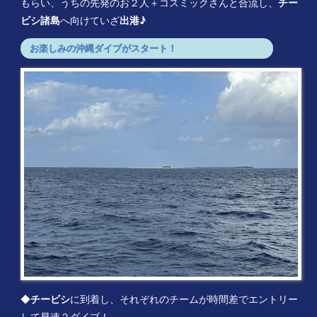
もらい、うちの先発のお２人＋コスミックさんと合流し、
チー
ビシ諸島
へ向けていざ
出港♪
お楽しみの沖縄ダイブがスタート！
◆
チービシ
に到着し、それぞれのチームが時間差でエントリー
して早速２ダイブ！