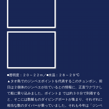
■透明度：２０～２２ｍ／■水温：２８～２９℃
▲タオ島でのジンベエポイントを代表するこのチュンポン。前
日は２個体のジンベエが出ているとの情報に、正直ワクワクし
て船に乗り込みました。ポイントま では約３０分で到着する
と、そこには数艇ものダイビングボートが集まり、それぞれに
相当な数のダイバーが乗っていました。それも今年は「ジンベ
エ祭り」と 言っているほどの当たり年らしく、同じように期待
に胸を躍らせていたことでしょう・・・。がっ！！我々が潜っ
ていた約４５分もの潜水中には、お目当てのジ ンベエ様は顔を
出してくれない！！正直、私は通常のダイビングと違って、中
層や上層しか見ていないダイビング・・・。遠くにバラクーダ
群や特大ハタなども いて、一瞬ドキっとするものの違