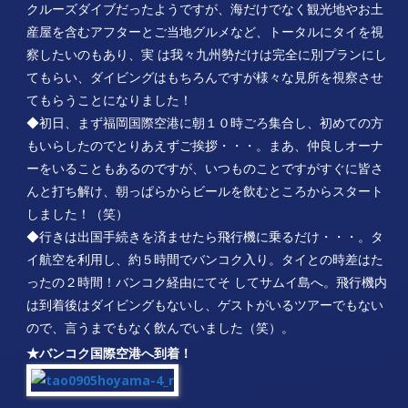
クルーズダイブだったようですが、海だけでなく観光地やお土
産屋を含むアフターとご当地グルメなど、トータルにタイを視
察したいのもあり、実 は我々九州勢だけは完全に別プランにし
てもらい、ダイビングはもちろんですが様々な見所を視察させ
てもらうことになりました！
◆初日、まず福岡国際空港に朝１０時ごろ集合し、初めての方
もいらしたのでとりあえずご挨拶・・・。まあ、仲良しオーナ
ーをいることもあるのですが、いつものことですがすぐに皆さ
んと打ち解け、朝っぱらからビールを飲むところからスタート
しました！（笑）
◆行きは出国手続きを済ませたら飛行機に乗るだけ・・・。タ
イ航空を利用し、約５時間でバンコク入り。タイとの時差はた
ったの２時間！バンコク経由にてそ してサムイ島へ。飛行機内
は到着後はダイビングもないし、ゲストがいるツアーでもない
ので、言うまでもなく飲んでいました（笑）。
★バンコク国際空港へ到着！