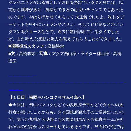
ジンベエザメが出る海として注目を浴びているタオ島には、以
前から興味があり、視察ができるのは良いチャンスでもあった
のですが、やはり行かせてもらって 大正解でしたよ。私もタプ
ーケットを中心にシミランやスリン、そしてピピ島などのアン
ダマン海クルーズなどで、過去に数回訪れているタイでした
が、また新 たな感動と魅力を教えてもらうことができました。
■視察担当スタッフ：
高橋勝栄
■文：
高橋勝栄
／
写真：
アクア西山様・ライター穂山様・高橋
勝栄
——————–
——————————————————————————
———-
【１日日：福岡⇒バンコク⇒サムイ島へ】
◆今回は、例のバンコクなどでの反政府デモなどでタイへの旅
行者が減ったことからも、タイ国政府観光庁のご招待だったの
で、我々の九州から以外にも関西＆関東からも視察チームがそ
れぞれの空港からスタートしているそうです。当 初の予定では