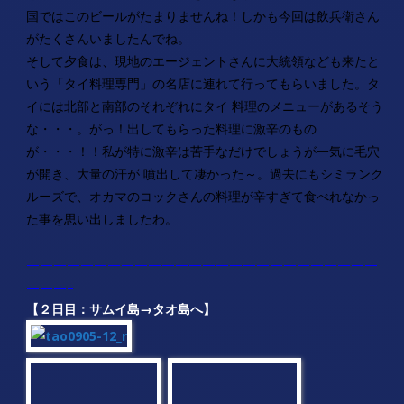
国ではこのビールがたまりませんね！しかも今回は飲兵衛さん
がたくさんいましたんでね。
そして夕食は、現地のエージェントさんに大統領なども来たと
いう「タイ料理専門」の名店に連れて行ってもらいました。タ
イには北部と南部のそれぞれにタイ 料理のメニューがあるそう
な・・・。がっ！出してもらった料理に激辛のもの
が・・・！！私が特に激辛は苦手なだけでしょうが一気に毛穴
が開き、大量の汗が 噴出して凄かった～。過去にもシミランク
ルーズで、オカマのコックさんの料理が辛すぎて食べれなかっ
た事を思い出しましたわ。
——————–
——————————————————————————
———–
【２日目：サムイ島→タオ島へ】