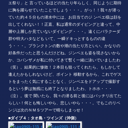
う・・・。プランクトンの数や潮の当たり方といい、かなりの
好条件だったと思うんだけどね。ジンベエも姿を現さないから
か、コバンザメが私に付いてきて暫く一緒に泳いでいましたわ
（笑）。結果的に惨敗！２本目も狙ってくれたら、もしかして
逢えたかもしれないけど、ポイント 移動するから、これでゲス
トをまったく気にすることなく、ジンベエをドアップで撮影す
るという夢は無残にも終了となりましたわ、トホホ・・・
（泣）。後で 聞いたら、我々の潜る前と後にはバッチリ出てた
らしい！何とも悔しいやら、悲しいやら・・・。でもこのリベ
ンジは次のＮＭＳツアーで晴らしまっせ！
■ダイブ４：タオ島・ツインズ（沖側）
■透明度：１５ｍ／■水温：２８℃
▲予定していたポイントに他船が多く、ポイントを変更
に・・・。まだまだポイントはたくさんのですが、昨日と同じ
ツインズの砂地＆沖の根側に潜ることに！ ここには超レアな甲
殻類「ゴルゴニアンシュリンプ」が、なんと同じムチヤギに３