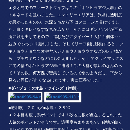
■透明度：４～１０ｍ／■水温：２８℃
▲タオ島でのファーストダイブはこの「ホソヒラアジ大群」の
トルネードを狙いました。エントリーエリアは、異常に透明度
が悪かったものの、水深２ｍから下 はスコーンと貫けてまし
た。白くキレイなすなちが広がり、そこにはギンガハゼが至る
所に顔を出してるので、進むたびにダイバー１人に１個体･･･
並みで ジックリ撮れました。そしてリーフ側に移動すると、ツ
キチョウチョウウオやヤスジチョウチョウウオなどのレア物か
ら、ブチウミウシなどにも会えました。そ してクライマックス
にて名物のホソヒラアジ群に遭遇！この大群が凄いのなんのっ
て！その数、何万匹で密集しているので壁のようだし、下から
見ると周辺が暗 くなるほどです。実に圧巻でした！
■ダイブ２：タオ島・ツインズ（岸側）
■透明度：２０ｍ／■水温：２８℃
▲２本目も癒し系ポイントです！砂地に根が点在するこれまた
人気のポイントだそうです。透明度もまあまあで、砂地が白く