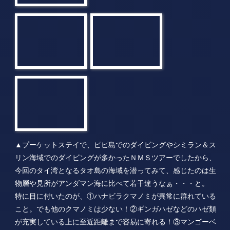
▲プーケットステイで、ピピ島でのダイビングやシミラン＆ス
リン海域でのダイビングが多かったＮＭＳツアーでしたから、
今回のタイ湾となるタオ島の海域を潜ってみて、感じたのは生
物層や見所がアンダマン海に比べて若干違うなぁ・・・と。
特に目に付いたのが、①ハナビラクマノミが異常に群れている
こと。でも他のクマノミは少ない！②ギンガハゼなどのハゼ類
が充実している上に至近距離まで容易に寄れる！③マンゴーベ
イ名物のホソヒラアジの大群はとにかく凄い！・・・ｅｔｓ
まあ、魚種はやはりアンダマン海が多いけど、我々だけタイミ
ング悪く逢えなかったジンベエザメとの遭遇率の高さ、そして
ハゼ類がマクロ生物好きな方には、タオ島をお勧めしますね。
↓↓↓↓↓↓↓↓↓↓↓↓↓↓↓↓↓↓↓↓↓↓↓↓↓↓↓↓↓↓↓↓↓↓↓↓↓↓↓↓↓↓↓↓↓
《観光スポット：ナンユワン島に上陸！》