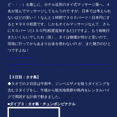
▲楽しんだダイビングの後は、疲れた体（全然疲れてないけ
ど・・・）を癒しに、ホテル近所のタイ式マッサージ屋へ。４
名が並んでマッサージしてもらうので すが、日本では考えられ
ないほどの安い！！なんと１時間で３００バーツ！日本円にす
ると￥９００程度です。しかもオイルマッサージなんて、さら
に５０バー ツ(１５０円)程度追加するだけですよ。もう毎晩行
きたいくらいでしたわ（笑）。タイは物価が何かと安いので、
現地に行ってからあまりお金を使わないの が、また魅力のひと
つですよね！
——————–
——————————————————————————
———-
【３日目：タオ島】
◆タオでの２日目は午前中、ジンベエザメを狙うダイビングを
含む２ダイブをし、午後から観光地視察や島内をレンタルバイ
クで周回する計画で動きました。
■ダイブ３：タオ島・チュンポンピナクル