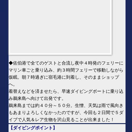
仮眠。朝７時過ぎに宿毛港に到着し、そのままショップ
へ。
着替えなどを済ませたら、早速ダイビングボートに乗り込
み鵜来島へ向けて出発です。
鵜来島までは約４０分～５０分。生憎、天気は雨で風向き
もあまりよろしくなかったのですが、今回も２日間で５ダ
イブで人気＆レア生物を沢山見ることが出来ました！
【ダイビングポイント】
①
鵜来島：浦の口
■透明度１０～８ｍ／■水温１７℃
②
鵜来島：
親指
■透明度１０～１２ｍ／■水温１７℃
③鵜来島：ミウランド
■透明度１０～１２ｍ／■水温１７℃