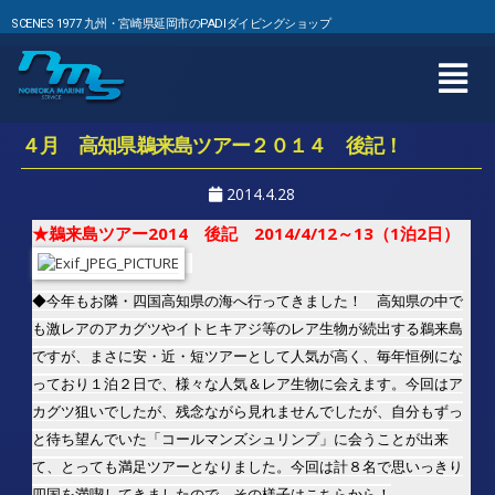
SCENES 1977 九州・宮崎県延岡市のPADIダイビングショップ
４月 高知県鵜来島ツアー２０１４ 後記！
2014.4.28
★鵜来島ツアー2014 後記 2014/4/12～13（1泊2日）
◆今年もお隣・四国高知県の海へ行ってきました！ 高知県の中で
も激レアのアカグツやイトヒキアジ等のレア生物が続出する鵜来島
ですが、まさに安・近・短ツアーとして人気が高く、毎年恒例にな
っており１泊２日で、様々な人気＆レア生物に会えます。今回はア
カグツ狙いでしたが、残念ながら見れませんでしたが、自分もずっ
と待ち望んでいた「コールマンズシュリンプ」に会うことが出来
て、とっても満足ツアーとなりました。今回は計８名で思いっきり
四国を満喫してきましたので、その様子はこちらから！