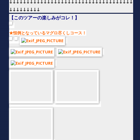
◆鵜来島ツアーのお楽しみは、ステイする宿毛市にある「マグロ尽
くしコース」です。
ダイビング後、ホテルに戻って大浴場でひとっ風呂浴びて、マグロ
を食べに出かけました。
今回もボリューム満点！！コースにはマグロのにぎり３種、刺身盛
り３種、カマ焼き、マグロのつみれ、鉄板焼き、焼き飯、などな
ど、次から次に出るわ出るわで、合計１２品正直食べ切れないほ
ど。
安くてめっちゃ美味くてボリューム満点の凄いメニューでしたの