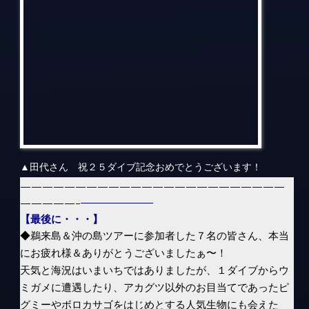
————————————————————————
—————–―――――――
【最後に・・・】
◆鵜来島＆沖の島ツアーに参加者した７名の皆さん、本当
にお疲れ様＆ありがとうございましたぁ〜！
天気と海況はいまいちではありましたが、１ダイブからウ
ミガメに遭遇したり、アカグツ以外のお目当てであったピ
グミーやボロカサゴをはじめとする人気生物にも会えた
し、長年会いたかったコールマンズシュリンプにも遭遇
し、楽しいダイビングだったですね！
しかも、マグロづくしコースはやはり鉄板ですね！本当に
美味すぎてダイビング時より皆さんの笑顔が多かったのが
印象的でした。(笑)
また企画しますので、次回も是非一緒に四国に行きましょ
う！
また、今回お世話になった現地サービス「ネイティブシー
うぐる」の遠藤さんを始め、船長、大変お世話になりまし