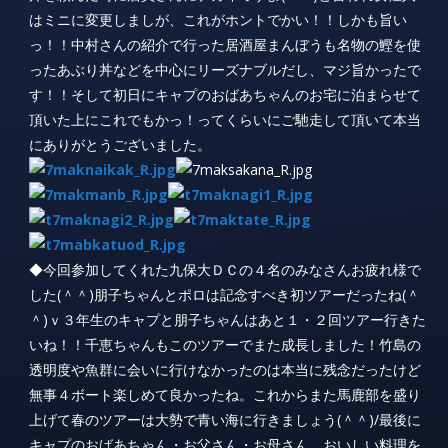
はミニに変更しましが、これがホントでかい！！しかも旨い
っ！！中村さんの紹介で行った居酒屋まんぼうも名物の鰹を使
ったあぶり丼などを中心にリーズナブルだし、マジ旨かったで
す！！そして初日にキャプのおばあちゃんのお宅に泊まらせて
頂いた上にこれでもかっ！ってくらいにご馳走して頂いて本当
にありがとうございました。
◆今回参加してくれた九保大ＤＣの４名のみなさんお疲れ様で
した(＾＾)朋子ちゃんとポロは記念すべき初ツアーだったね(＾
＾)ｖ３年生のキャプと朋子ちゃんはあと１・２回ツアー行きた
いね！！千恵ちゃんもこのツアーでまた成長しました！竹島の
透明度や魚群に会いに行けなかったのは本当に残念だったけど
無事４ボート楽しめて良かったね。これからまた馬鹿部を盛り
上げて春のツアーは大勢で青い海に行きましょう(＾＾)/最後に
キャプのおばあちゃん・お父さん・お母さん、おいしい料理を