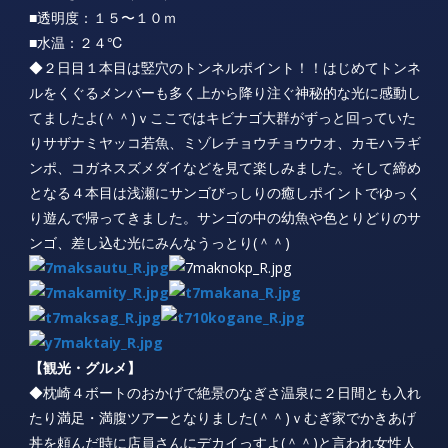
■透明度：１５〜１０ｍ
■水温：２４℃
◆２日目１本目は竪穴のトンネルポイント！！はじめてトンネ
ルをくぐるメンバーも多く上から降り注ぐ神秘的な光に感動し
てましたよ(＾＾)ｖここではキビナゴ大群がずっと回っていた
りサザナミヤッコ若魚、ミゾレチョウチョウウオ、カモハラギ
ンポ、コガネスズメダイなどを見て楽しみました。そして締め
となる４本目は浅瀬にサンゴびっしりの癒しポイントでゆっく
り遊んで帰ってきました。サンゴの中の幼魚や色とりどりのサ
ンゴ、差し込む光にみんなうっとり(＾＾)
【観光・グルメ】
◆枕崎４ボートのおかげで絶景のなぎさ温泉に２日間とも入れ
たり満足・満腹ツアーとなりました(＾＾)ｖむぎ家でかきあげ
丼を頼んだ時に店員さんにデカイっすよ(＾＾)と言われ女性人