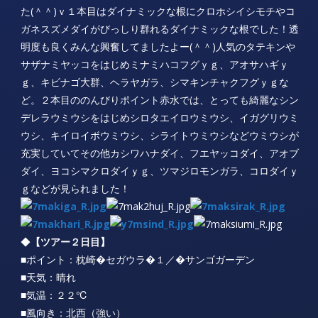
た(＾＾)ｖ１本目はダイナミックな根にクロホシイシモチやコ
ガネスズメダイがびっしり群れるダイナミックな根でした！透
明度も良くみんな興奮してましたよー(＾＾)人気のタテキンや
サザナミヤッコをはじめミナミハコフグｙｇ、アオサハギｙ
ｇ、キビナゴ大群、ヘラヤガラ、シマキンチャクフグｙｇな
ど。２本目ののんびりポイント赤水では、とっても綺麗なシン
デレラウミウシをはじめシロタエイロウミウシ、イガグリウミ
ウシ、キイロイボウミウシ、シライトウミウシなどウミウシが
充実していてその他カシワハナダイ、フエヤッコダイ、アオブ
ダイ、ヨコシマクロダイｙｇ、ツマジロモンガラ、コロダイｙ
ｇなどが見られました！
◆
【ツアー２日目】
■ポイント：枕崎�セガウラ�１／�サンゴガーデン
■天気：晴れ
■気温：２２℃
■風向き：北西（強い）