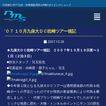
SCENES 1977 九州・宮崎県延岡市のPADIダイビングショップ
‘０７ １０月九保大ＤＣ枕崎ツアー後記
2007.10.26
★九保大ＤＣ枕崎ツアー後記 ２００７年１０月１９日夜〜２
１日（２泊３日）
■担当スタッフ：兒玉拓也
■写真提供：水崎君・朋子ちゃん・兒玉
◆今年第２段となる九保大ＤＣツアーは透明度抜群の竹島＆枕
崎ボートの予定だったのですが突然の寒波襲来により竹島を断
念しました・・・代替プランで枕崎で４ボートでしたがダイナ
ミックな地形に群れ・大物・トンネルポイントにサンゴの群生