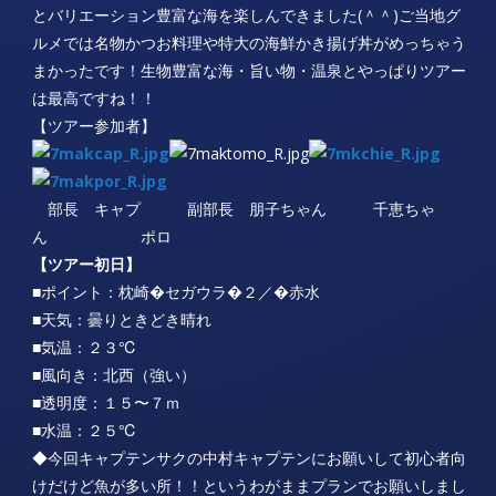
とバリエーション豊富な海を楽しんできました(＾＾)ご当地グ
ルメでは名物かつお料理や特大の海鮮かき揚げ丼がめっちゃう
まかったです！生物豊富な海・旨い物・温泉とやっぱりツアー
は最高ですね！！
【ツアー参加者】
部長 キャプ 副部長 朋子ちゃん 千恵ちゃ
ん ポロ
【ツアー初日】
■ポイント：枕崎�セガウラ�２／�赤水
■天気：曇りときどき晴れ
■気温：２３℃
■風向き：北西（強い）
■透明度：１５〜７ｍ
■水温：２５℃
◆今回キャプテンサクの中村キャプテンにお願いして初心者向
けだけど魚が多い所！！というわがままプランでお願いしまし