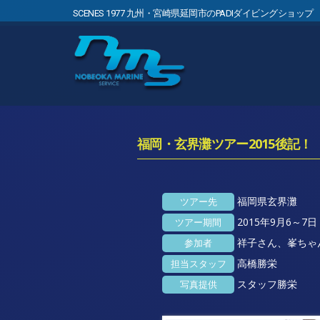
SCENES 1977 九州・宮崎県延岡市のPADIダイビングショップ
福岡・玄界灘ツアー2015後記！
福岡県玄界灘
ツアー先
2015年9月6～7日
ツアー期間
祥子さん、峯ちゃ
参加者
高橋勝栄
担当スタッフ
スタッフ勝栄
写真提供