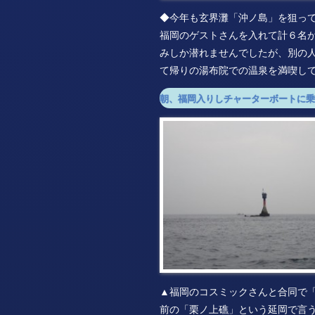
◆今年も玄界灘「沖ノ島」を狙っ
福岡のゲストさんを入れて計６名
みしか潜れませんでしたが、別の
て帰りの湯布院での温泉を満喫し
朝、福岡入りしチャーターボートに乗
▲福岡のコスミックさんと合同で
前の「栗ノ上礁」という延岡で言