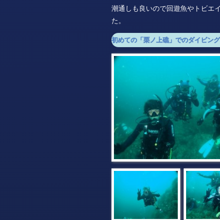
潮通しも良いので回遊魚やトビエ
た。
初めての「栗ノ上礁」でのダイビング