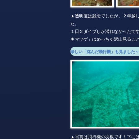
▲透明度は残念でしたが、２年越
た。
１日２ダイブしか潜れなかったで
キマツゲ」はめっちゃ沢山見るこ
珍しい「沈んだ飛行機」も見ました～
▲写真は飛行機の羽根です！下に