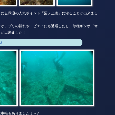
しに玄界灘の人気ポイント「栗ノ上礁」に潜ることが出来まし
すが、ブリの群れやトビエイにも遭遇したし、珍種ギンポ「オ
とが出来ました！
♪
は車輪もありましたよ～♪