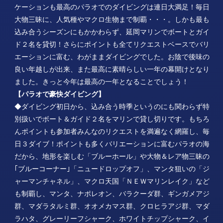
ケーションも最高のパラオでのダイビングは連日大満足！毎日
大物三昧に、人気種やマクロ生物まで制覇・・・。しかも最も
込み合うシーズンにもかかわらず、延岡マリンでボートとガイ
ド２名を貸切！さらにポイントも全てリクエストベースでバリ
エーションに富む、わがままダイビングでした。お陰で後味の
良い年越しが出来、また最高に素晴らしい一年の幕開けとなり
ました。きっと今年は最高の一年となることでしょう！
【パラオで豪快ダイビング】
◆ダイビング初日から、込み合う時季というのにも関わらず特
別扱いでボート＆ガイド２名をマリンで貸し切りです。もちろ
んポイントも参加者みんなのリクエストを満遍なく網羅し、毎
日３ダイブ！ポイントも多くバリエーションに富むパラオの海
だから、地形を楽しむ「ブルーホール」や大物＆レア物三昧の
｢ブルーコーナー｣「ニュードロップオフ」、マンタ狙いの「ジ
ャーマンチャネル」、マクロ天国「ＮＥＷマリンレイク」など
も制覇し、マンタ、ナポレオン、バラクーダ群、ギンガメアジ
群、マダラタルミ群、オオメカマス群、クロヒラアジ群、マダ
ラハタ、グレーリーフシャーク、ホワイトチップシャーク、イ