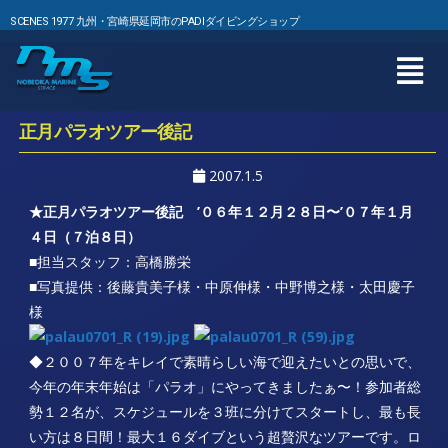
SCENES 1977 九州・宮崎県延岡市のPADIダイビングショップ
正月パラオツアー後記
2007.1.5
★正月パラオツアー後記 ’０６年１２月２８日〜’０７年１月
４日（７泊８日）
■担当スタッフ：高橋勝栄
■写真提供：後藤貴美子様・中原伸様・中野博之様・太田慶子
様
◆２００７年をキレイで素晴らしい海で迎えたいとの思いで、
今年の年末年始は「パラオ」にやってきましたぁ〜！参加者総
勢１２名が、スケジュールを３班に分けてスタートし、最も長
い方は８日間！最大１６ダイブという超贅沢なツアーです。ロ