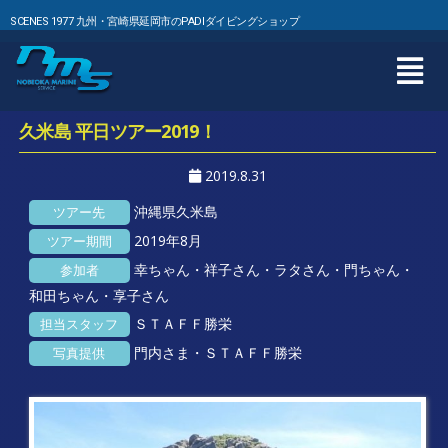
SCENES 1977 九州・宮崎県延岡市のPADIダイビングショップ
久米島 平日ツアー2019！
2019.8.31
沖縄県久米島
ツアー先
2019年8月
ツアー期間
幸ちゃん・祥子さん・ラタさん・門ちゃん・
参加者
和田ちゃん・享子さん
ＳＴＡＦＦ勝栄
担当スタッフ
門内さま・ＳＴＡＦＦ勝栄
写真提供