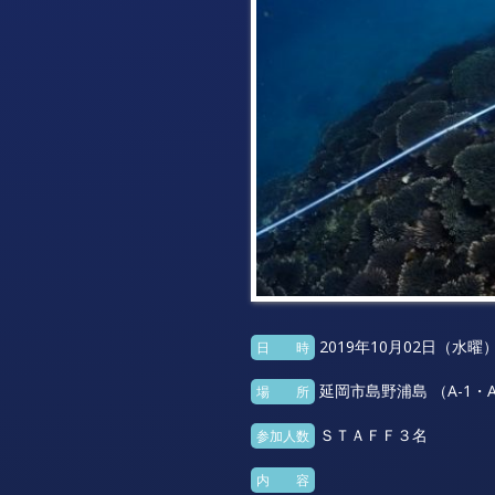
2019年10月02日（水曜
日 時
延岡市島野浦島 （A-1・A-
場 所
ＳＴＡＦＦ３名
参加人数
内 容