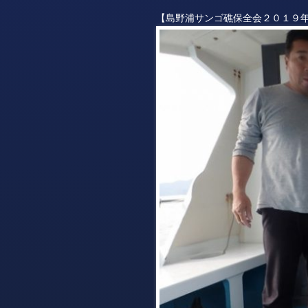
【島野浦サンゴ礁保全会２０１９