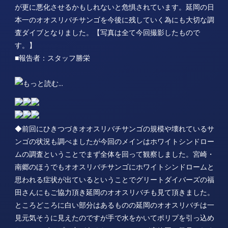
が更に悪化させるかもしれないと危惧されています。延岡の日
本一のオオスリバチサンゴを今後に残していく為にも大切な調
査ダイブとなりました。【写真は全て今回撮影したもので
す。】
■報告者：スタッフ勝栄
◆前回にひきつづきオオスリバチサンゴの規模や壊れているサ
ンゴの状況も調べましたが今回のメインはホワイトシンドロー
ムの調査ということでまず全体を回って観察しました。宮崎・
南郷のほうでもオオスリバチサンゴにホワイトシンドロームと
思われる症状が出ているということでグリートダイバーズの福
田さんにもご協力頂き延岡のオオスリバチも見て頂きました。
ところどころに白い部分はあるものの延岡のオオスリバチは一
見元気そうに見えたのですが手で水をかいてポリプを引っ込め