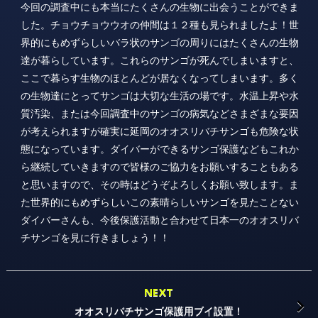
今回の調査中にも本当にたくさんの生物に出会うことができま
した。チョウチョウウオの仲間は１２種も見られましたよ！世
界的にもめずらしいバラ状のサンゴの周りにはたくさんの生物
達が暮らしています。これらのサンゴが死んでしまいますと、
ここで暮らす生物のほとんどが居なくなってしまいます。多く
の生物達にとってサンゴは大切な生活の場です。水温上昇や水
質汚染、または今回調査中のサンゴの病気などさまざまな要因
が考えられますが確実に延岡のオオスリバチサンゴも危険な状
態になっています。ダイバーができるサンゴ保護などもこれか
ら継続していきますので皆様のご協力をお願いすることもある
と思いますので、その時はどうぞよろしくお願い致します。ま
た世界的にもめずらしいこの素晴らしいサンゴを見たことない
ダイバーさんも、今後保護活動と合わせて日本一のオオスリバ
チサンゴを見に行きましょう！！
NEXT
オオスリバチサンゴ保護用ブイ設置！