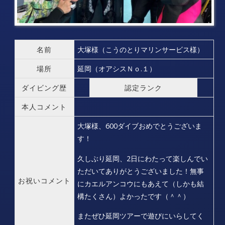
名前
大塚様（こうのとりマリンサービス様）
場所
延岡（オアシスＮｏ.１）
ダイビング歴
認定ランク
本人コメント
大塚様、600ダイブおめでとうございま
す！
久しぶり延岡、2日にわたって楽しんでい
ただいてありがとうございました！無事
お祝いコメント
にカエルアンコウにもあえて（しかも結
構たくさん）よかったです（＾＾）
またぜひ延岡ツアーで遊びにいらしてく