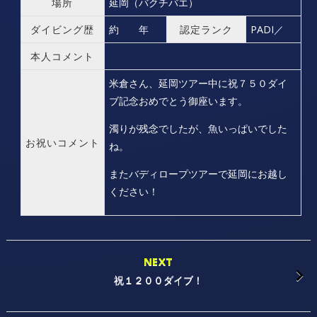
場所
延岡（バクチバエ）
ダイビング歴
約 年
認定ランク
PADI／
本人コメント
米倉さん、延岡ツアー中に祝７５０ダイ
ブ記念おめでとう御座います。
濁りが残念でしたが、魚いっぱいでした
お祝いコメント
ね。
またバディロープツアーで延岡にお越し
ください！
NEXT
祝１２００ダイブ！