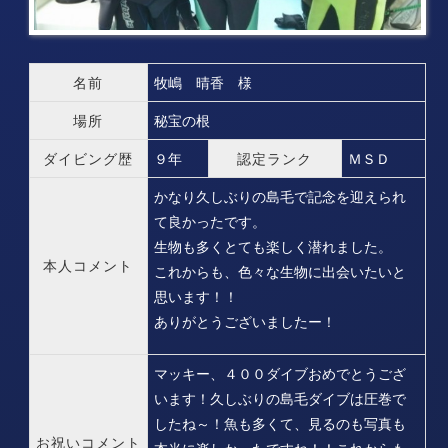
名前
牧嶋 晴香 様
場所
秘宝の根
ダイビング歴
９年
認定ランク
ＭＳＤ
かなり久しぶりの島毛で記念を迎えられ
て良かったです。
生物も多くとても楽しく潜れました。
本人コメント
これからも、色々な生物に出会いたいと
思います！！
ありがとうございましたー！
マッキー、４００ダイブおめでとうござ
います！久しぶりの島毛ダイブは圧巻で
したね～！魚も多くて、見るのも写真も
お祝いコメント