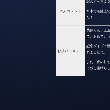
記念すべき２
本人コメント
水中でも陸上
た！
柴原くん、上
て、おめでと
記念ダイブで
お祝いコメント
れましたね。
また、夜の打
に残る素晴ら