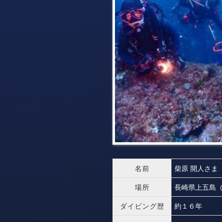
名前
柴原 開人さま
場所
長崎県上五島
ダイビング歴
約１６年