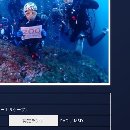
（ー１５ケーブ）
認定ランク
PADI／MSD