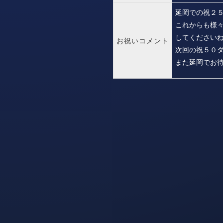
延岡での祝２
これからも様
してください
お祝いコメント
次回の祝５０
また延岡でお