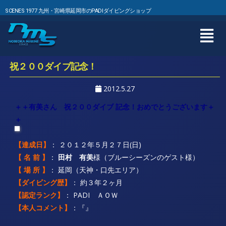
SCENES 1977 九州・宮崎県延岡市のPADIダイビングショップ
祝２００ダイブ記念！
2012.5.27
＋＋有美
さん 祝２００ダイブ 記念！おめでとうございます＋
＋
【達成日】
： ２０１２年５月２７日(日)
【 名 前 】
：
田村 有美
様（ブルーシーズンのゲスト様）
【 場 所 】
： 延岡（天神・口先エリア）
【ダイビング歴】
： 約３年２ヶ月
【認定ランク】
： PADI ＡＯＷ
【本人コメント】
：『』