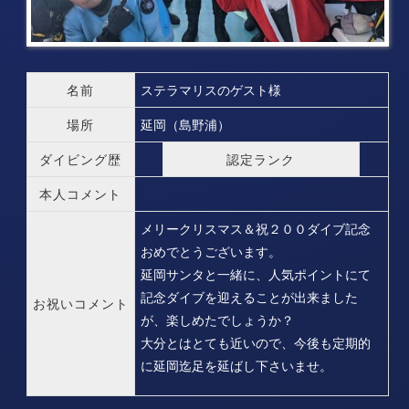
名前
ステラマリスのゲスト様
場所
延岡（島野浦）
ダイビング歴
認定ランク
本人コメント
メリークリスマス＆祝２００ダイブ記念
おめでとうございます。
延岡サンタと一緒に、人気ポイントにて
記念ダイブを迎えることが出来ました
お祝いコメント
が、楽しめたでしょうか？
大分とはとても近いので、今後も定期的
に延岡迄足を延ばし下さいませ。