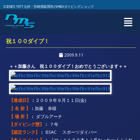
SCENES 1977 九州・宮崎県延岡市のPADIダイビングショップ
祝１００ダイブ！
2009.9.11
＋＋加藤さん 祝１００ダイブ！おめでとうございます＋＋
：
２００９年９月１１日(金)
【達成日】
：
加藤 幸様
【 名 前 】
【 場 所 】
：
ダブルアーチ
【
ダイビング歴】
：
７年
【認定ランク】
：
BSAC スポーツダイバー
【本人コメント】
：
『やっと１００本！！長かったー！！これ