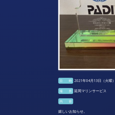
2021年04月13日（火曜
日 時
延岡マリンサービス
場 所
内 容
嬉しいお知らせ。