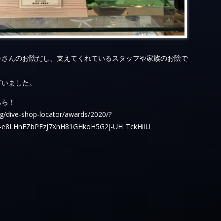
ーさんのお陰だし、支えてくれているスタッフや家族のお陰で
ざいました。
ちら！
ng/dive-shop-locator/awards/2020/?
6-e8LHnFZbPEzJ7XnH81GHkoH5G2j-UH_TckHiIU