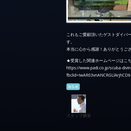
これもご愛顧頂いたゲストダイバ
す。
本当に心から感謝！ありがとうご
★受賞した関連ホームページはこ
https://www.padi.co.jp/scuba-divi
fbclid=IwAR03vnANCRGLlArjhCD
報告者
スタッフ勝栄