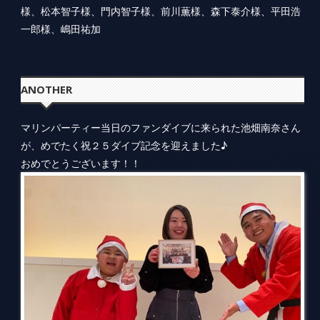
様、松本智子様、門内智子様、前川薫様、森下泰介様、平田浩
一郎様、嶋田祐加
ANOTHER
マリンパーティー当日のファンダイブに来られた池畑南奈さん
が、めでたく祝２５ダイブ記念を迎えました♪
おめでとうございます！！