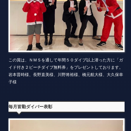
この賞は、ＮＭＳを通して年間５０ダイブ以上潜った方に「ガ
イド付き２ビーチダイブ無料券」をプレゼントしております。
岩本晋時様、長野直美様、川野将裕様、橋元航大様、大久保幸
子様
毎月皆勤ダイバー表彰