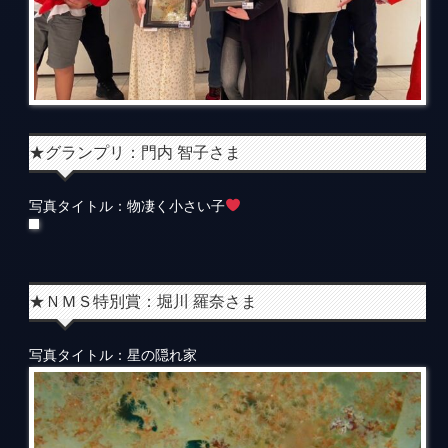
★グランプリ：門内 智子さま
写真タイトル：物凄く小さい子
★ＮＭＳ特別賞：堀川 羅奈さま
写真タイトル：星の隠れ家