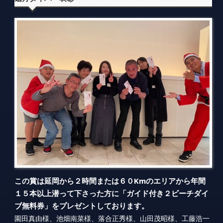
この賞は延岡から２時間または６０Kmのエリアから年間
１５本以上潜って下さった方に「ガイド付き２ビーチダイ
ブ無料券」をプレゼントしております。
園田真由様、池畑南菜様、落合正秀様、山田茂昭様、工藤浩一