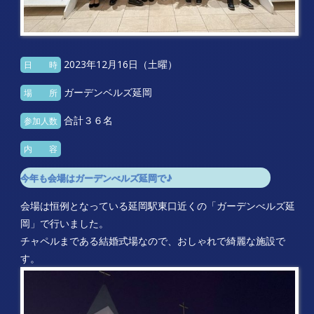
2023年12月16日（土曜）
日 時
ガーデンベルズ延岡
場 所
合計３６名
参加人数
内 容
今年も会場はガーデンべルズ延岡で♪
会場は恒例となっている延岡駅東口近くの「ガーデンべルズ延
岡」で行いました。
チャペルまである結婚式場なので、おしゃれで綺麗な施設で
す。