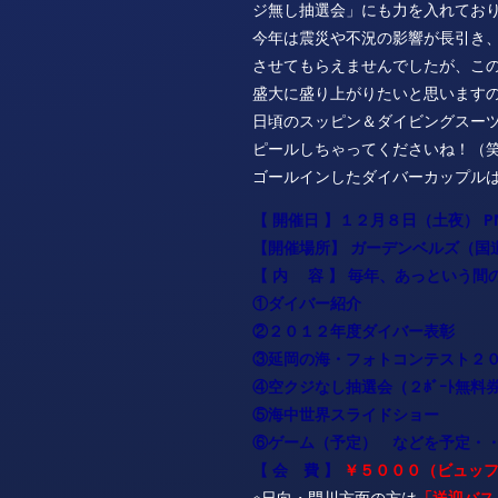
ジ無し抽選会」にも力を入れてお
今年は震災や不況の影響が長引き
させてもらえませんでしたが、こ
盛大に盛り上がりたいと思います
日頃のスッピン＆ダイビングスー
ピールしちゃってくださいね！（笑
ゴールインしたダイバーカップル
【 開催日 】１２月８日（土夜）
P
【開催場所】 ガーデンベルズ（国
【 内 容 】 毎年、あっという間
①ダイバー紹介
②２０１２年度ダイバー表彰
③延岡の海・フォトコンテスト２
④空クジなし抽選会（２ﾎﾞｰﾄ無料
⑤海中世界スライドショー
⑥ゲーム（予定） などを予定・
【 会 費 】
￥５０００（ビュッフ
※日向・門川方面の方は
「送迎バス