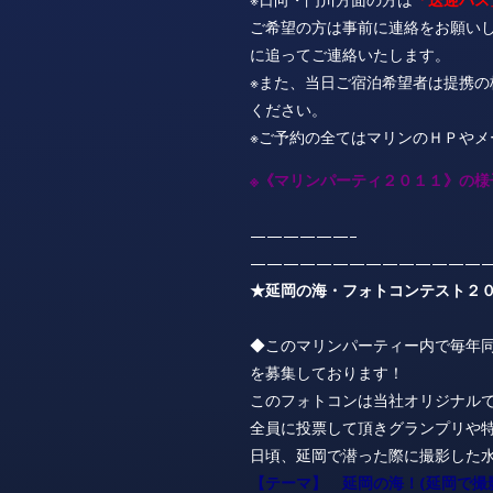
ご希望の方は事前に連絡をお願い
に追ってご連絡いたします。
※また、当日ご宿泊希望者は提携
ください。
※ご予約の全てはマリンのＨＰや
※《マリンパーティ２０１１》の様
——————–
——————————————
★延岡の海・フォトコンテスト２
◆このマリンパーティー内で毎年
を募集しております！
このフォトコンは当社オリジナル
全員に投票して頂きグランプリや
日頃、延岡で潜った際に撮影した
【テーマ】 延岡の海！(延岡で撮