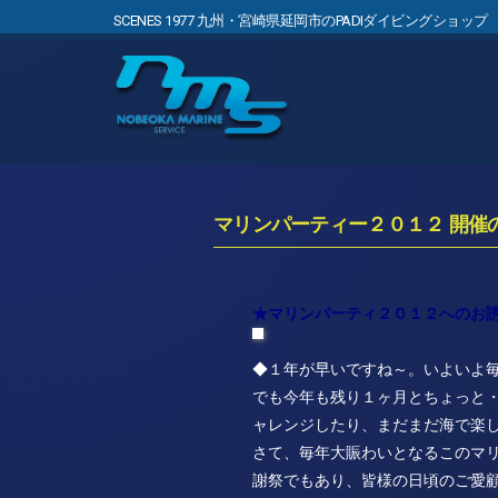
SCENES 1977 九州・宮崎県延岡市のPADIダイビングショップ
マリンパーティー２０１２ 開催
★マリンパーティ２０１２へのお
◆１年が早いですね～。いよいよ
でも今年も残り１ヶ月とちょっと
ャレンジしたり、まだまだ海で楽
さて、毎年大賑わいとなるこのマ
謝祭でもあり、皆様の日頃のご愛