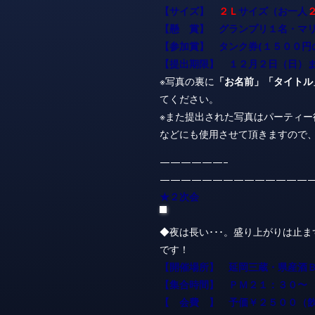
【サイズ】
２Ｌ
サイズ（お一人
【懸 賞】 グランプリ１名・マ
【参加賞】 タンク券(１５００円
【提出期限】 １２月２日（日）
※写真の裏に
「お名前」「タイトル
てください。
※また提出された写真はパーティ
などにも使用させて頂きますので
——————–
——————————————
★２次会
◆夜は長い･･･。盛り上がりは止
です！
【開催場所】 延岡三蔵・県産酒
【集合時間】 ＰＭ２１：３０〜
【 会費 】 予価￥２５００（