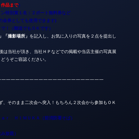
２作品まで
）
リン特別賞１名：２ボート無料券など
の金券としても使用できます)
まで！（郵送でもＯＫです）
」「撮影場所」
を記入し、お気に入りの写真を２点を提出し
ー後は当社が頂き、当社ＨＰなどでの掲載や当店主催の写真展
、どうぞご容認ください。
———————————————————————
まず、そのまま二次会へ突入！もちろん２次会から参加もＯＫ
Ｂａｒ ＨＩＭＵＫＡ（前消防署そば）
飲み放題）