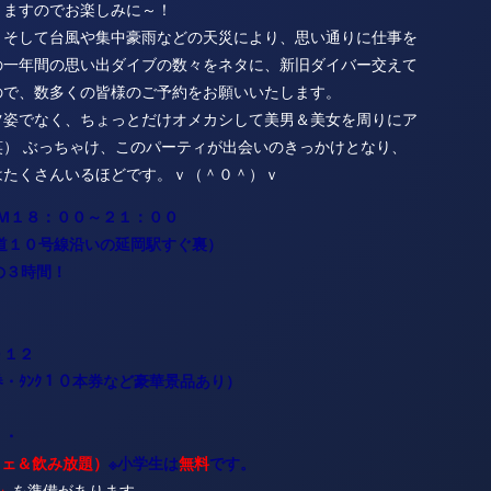
りますのでお楽しみに～！
、そして台風や集中豪雨などの天災により、思い通りに仕事を
の一年間の思い出ダイブの数々をネタに、新旧ダイバー交えて
ので、数多くの皆様のご予約をお願いいたします。
ツ姿でなく、ちょっとだけオメカシして美男＆美女を周りにア
） ぶっちゃけ、このパーティが出会いのきっかけとなり、
はたくさんいるほどです。ｖ（＾０＾）ｖ
M１８：００～２１：００
道１０号線沿いの延岡駅すぐ裏）
の３時間！
０１２
券・ﾀﾝｸ１０本券など豪華景品あり）
・・
ェ＆飲み放題）
※小学生は
無料
です。
」
を準備があります。