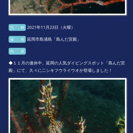
2021年11月23日（火曜）
日 時
延岡市島浦島「島んだ宮殿」
場 所
内 容
◆１１月の連休中、延岡の人気ダイビングスポット「島んだ宮
殿」にて、久々に二シキフウライウオが登場しました！