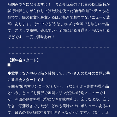
ら病みつきになりますよ！ また今現在の７代目の秋田店長が
試行錯誤しながら作り上げた鰻を使った”創作料理”の数々も絶
品です。鰻の食文化を変えるほど斬新で劇ウマなメニューが豊
富にあります。その中でも”うなしゃぶ”は全国でも珍しい一品
で、スタッフ勝栄が連れていく全国にいる食通さえも唸らせる
ほどです。一度ご賞味あれ！
－－－－－－－－－－－－－－－－－－－－－－－－－－－－
－－－－－－－－－－
【新年会スタート】
◆愛甲うなぎやの２階を貸切って、パパさんの乾杯の音頭と共
に新年会スタートです。
今回も”延岡マリンコース”という、うなしゃぶ＋創作料理４品
という、とっても贅沢で延岡マリンだけの特別メニューです
が、今回の創作料理は①ゆびき酢味噌和え、②うなタル、③う
巻き、④蒲焼きでしたが、どれも美味い上にボリュームあるの
で、締めの”絶品雑炊”まで行ききらなかったですわ（笑）。店