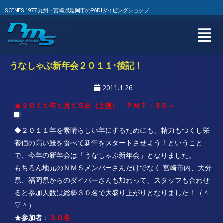
SCENES 1977 九州・宮崎県延岡市のPADIダイビングショップ
うなしゃぶ新年会２０１１･後記！
2011.1.26
★２０１１年１月１５日（土夜） ＰＭ７：３０～
◆２０１１年を素晴らしい年にするためにも、精力もつくし栄
養価の高い鰻を食べて新年をスタートさせよう！ということ
で、今年の新年会は「うなしゃぶ新年会」となりました。
もちろん地元のＮＭＳメンバーさんだけでなく 宮崎市内、大分
県、福岡県からのダイバーさんも加わって、スタッフも合わせ
ると参加人数は総勢３０名で大盛り上がりとなりました！（＾
▽＾）
★参加者
：
３０名