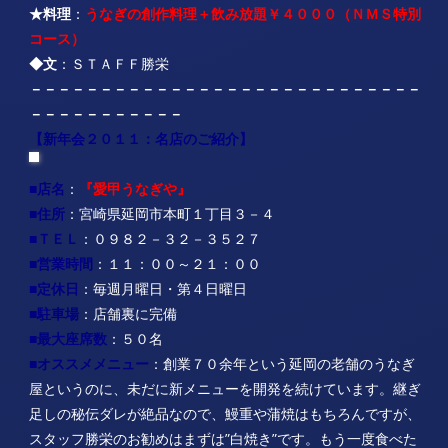
★料理
：
うなぎの創作料理＋飲み放題￥４０００（ＮＭＳ特別
コース）
◆文
：ＳＴＡＦＦ勝栄
－－－－－－－
－
－－
－－－－－－－－－－－－－－－－－－
－－－－－－－－－－－
【新年会２０１１：名店のご紹介】
■店名
：
『愛甲うなぎや』
■住所
：宮崎県延岡市本町１丁目３－４
■ＴＥＬ
：０９８２－３２－３５２７
■
営業時間
：１１：００～２１：００
■定休日
：毎週月曜日・第４日曜日
■駐車場
：店舗裏に完備
■最大座席数
：５０名
■オススメメニュー
：創業７０余年という延岡の老舗のうなぎ
屋というのに、未だに新メニューを開発を続けています。継ぎ
足しの秘伝ダレが絶品なので、鰻重や蒲焼はもちろんですが、
スタッフ勝栄のお勧めはまずは”白焼き”です。もう一度食べた