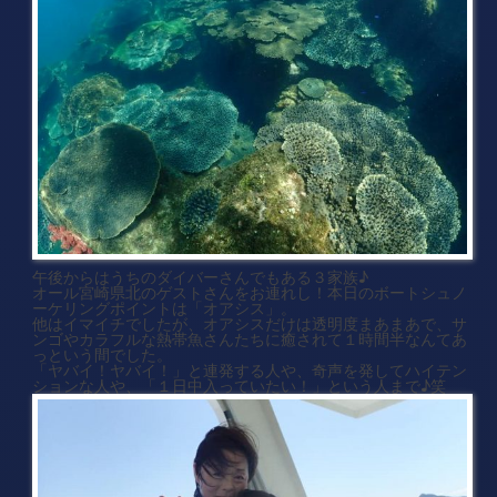
午後からはうちのダイバーさんでもある３家族♪
オール宮崎県北のゲストさんをお連れし！本日のボートシュノ
ーケリングポイントは「オアシス」。
他はイマイチでしたが、オアシスだけは透明度まあまあで、サ
ンゴやカラフルな熱帯魚さんたちに癒されて１時間半なんてあ
っという間でした。
「ヤバイ！ヤバイ！」と連発する人や、奇声を発してハイテン
ションな人や、「１日中入っていたい！」という人まで♪笑