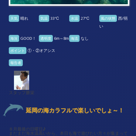
晴れ
33℃
27℃
西/弱
天気
気温
水温
風の状態
い
GOOD！
6m～8m
なし
海況
透明度
海流
①・②オアシス
ポイント
報告者
スタッフ勝栄
延岡の海カラフルで楽しいでしょ～！
８月最後の日曜日♪
まだまだ海水温高いから、本日も海で遊びたい方々が集まって