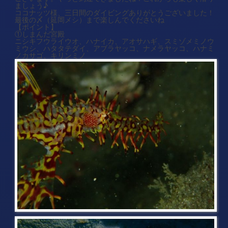
ましょう♪
ココナッツ様、三日間のダイビングありがとうございました！
最後の〆（延岡メシ）まで楽しんでくださいね
【ポイント】
①しまんだ宮殿
ニシキフウライウオ、ハナイカ、アオサハギ、スミゾメミノウ
ミウシ、ハタタテダイ、アブラヤッコ、ナメラヤッコ、ハナミ
ノカサゴ、キリンミノ