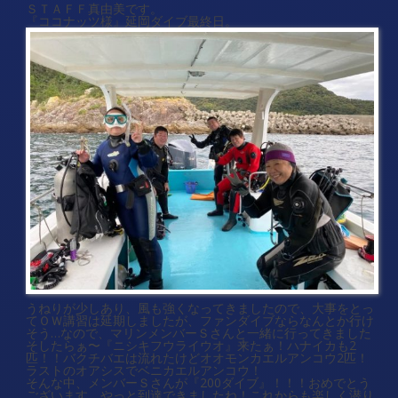
ＳＴＡＦＦ真由美です。
『ココナッツ様』延岡ダイブ最終日。
うねりが少しあり、風も強くなってきましたので、大事をとっ
てＯＷ講習は延期しましたが、ファンダイブならなんとか行け
そう…なので、マリンメンバーＳさんと一緒に行ってきました
そしたらぁ〜『ニシキフウライウオ』来たぁ！ハナイカも2
匹！！バクチバエは流れたけどオオモンカエルアンコウ2匹！
ラストのオアシスでベニカエルアンコウ！
そんな中、メンバーＳさんが『200ダイブ』！！！おめでとう
ございます。やっと到達できましたね！これからも楽しく潜り