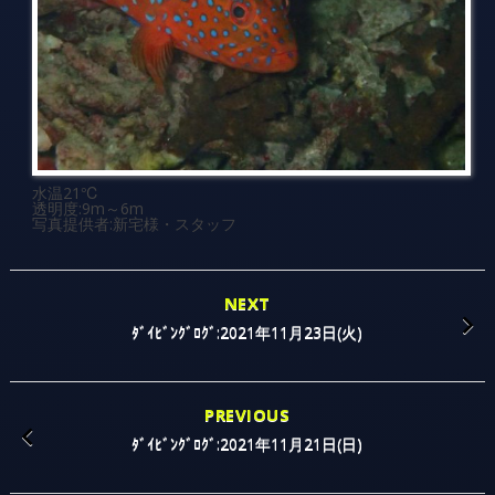
水温21℃
透明度:9m～6m
写真提供者:新宅様・スタッフ
NEXT
ﾀﾞｲﾋﾞﾝｸﾞﾛｸﾞ:2021年11月23日(火)
PREVIOUS
ﾀﾞｲﾋﾞﾝｸﾞﾛｸﾞ:2021年11月21日(日)