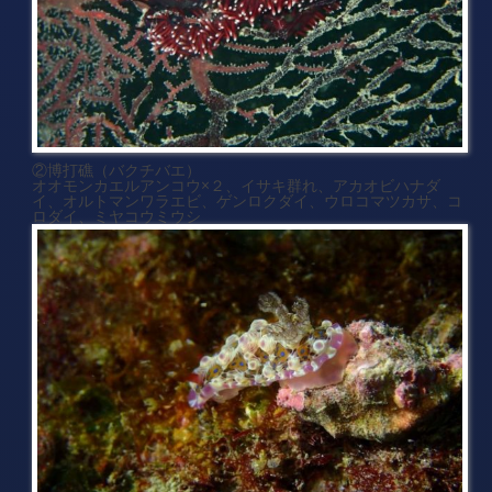
②博打礁（バクチバエ）
オオモンカエルアンコウ×２、イサキ群れ、アカオビハナダ
イ、オルトマンワラエビ、ゲンロクダイ、ウロコマツカサ、コ
ロダイ、ミヤコウミウシ