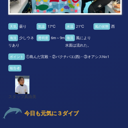
曇り
17℃
21℃
西
天気
気温
水温
風の状態
少しウネ
6m～9m
風により
海況
透明度
海流
リあり
水面は流れた。
①島んだ宮殿・②バクチバエ(西)・③オアシスNo1
ポイント
報告者
スタッフ真由美
今日も元気に３ダイブ