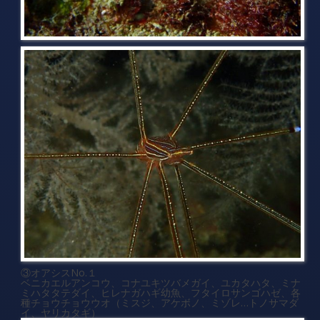
③オアシスNo.１
ベニカエルアンコウ、コナユキツバメガイ、ユカタハタ、ミナ
ミハタタテダイ、ヒレナガハギ幼魚、フタイロサンゴハゼ、各
種チョウチョウウオ（ミスジ、アケボノ、ミゾレ…トノサマダ
イ、ヤリカタギ）