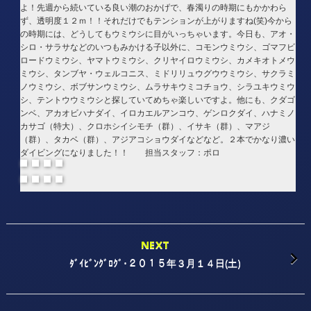
よ！先週から続いている良い潮のおかげで、春濁りの時期にもかかわら
ず、透明度１２ｍ！！それだけでもテンションが上がりますね(笑)今から
の時期には、どうしてもウミウシに目がいっちゃいます。今日も、アオ・
シロ・サラサなどのいつもみかける子以外に、コモンウミウシ、ゴマフビ
ロードウミウシ、ヤマトウミウシ、クリヤイロウミウシ、カメキオトメウ
ミウシ、タンブヤ・ウェルコニス、ミドリリュウグウウミウシ、サクラミ
ノウミウシ、ボブサンウミウシ、ムラサキウミコチョウ、シラユキウミウ
シ、テントウウミウシと探していてめちゃ楽しいですよ。他にも、クダゴ
ンベ、アカオビハナダイ、イロカエルアンコウ、ゲンロクダイ、ハナミノ
カサゴ（特大）、クロホシイシモチ（群）、イサキ（群）、マアジ
（群）、タカベ（群）、アジアコショウダイなどなど。２本でかなり濃い
ダイビングになりました！！ 担当スタッフ：ポロ
NEXT
ﾀﾞｲﾋﾞﾝｸﾞﾛｸﾞ･２０１５年３月１４日(土)