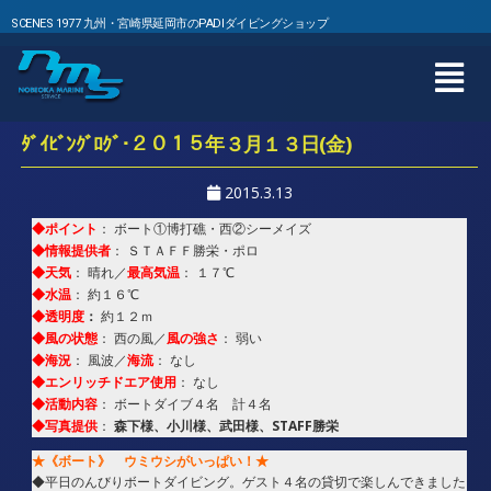
SCENES 1977 九州・宮崎県延岡市のPADIダイビングショップ
ﾀﾞｲﾋﾞﾝｸﾞﾛｸﾞ･２０１５年３月１３日(金)
2015.3.13
◆ポイント
： ボート①博打礁・西②シーメイズ
◆情報提供者
： ＳＴＡＦＦ勝栄・ポロ
◆天気
最高気温
： 晴れ／
： １７℃
◆水温
： 約１６℃
◆透明度
：
約１２ｍ
◆風の状態
風の強さ
： 西の風／
： 弱い
◆海況
海流
： 風波／
： なし
◆エンリッチドエア使用
： なし
◆活動内容
： ボートダイブ４名 計４名
◆写真提供
森下様、小川様、武田様、STAFF勝栄
：
★《ボート》 ウミウシがいっぱい！★
◆平日のんびりボートダイビング。ゲスト４名の貸切で楽しんできました