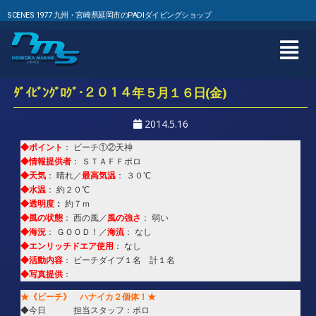
SCENES 1977 九州・宮崎県延岡市のPADIダイビングショップ
ﾀﾞｲﾋﾞﾝｸﾞﾛｸﾞ･２０１４年５月１６日(金)
2014.5.16
◆ポイント
： ビーチ①②天神
◆情報提供者
： ＳＴＡＦＦポロ
◆天気
最高気温
： 晴れ／
： ３０℃
◆水温
： 約２０℃
◆透明度
：
約７ｍ
◆風の状態
風の強さ
： 西の風／
： 弱い
◆海況
海流
： ＧＯＯＤ！／
： なし
◆エンリッチドエア使用
： なし
◆活動内容
： ビーチダイブ１名 計１名
◆写真提供
：
★《ビーチ》 ハナイカ２個体！★
◆今日 担当スタッフ：ポロ