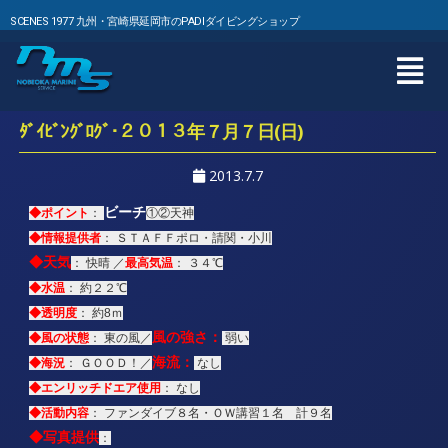
SCENES 1977 九州・宮崎県延岡市のPADIダイビングショップ
ﾀﾞｲﾋﾞﾝｸﾞﾛｸﾞ･２０１３年７月７日(日)
2013.7.7
ビーチ
◆ポイント
：
①②天神
◆情報提供者
： ＳＴＡＦＦポロ・請関・小川
◆
天気
最高気温
： 快晴 ／
： ３４℃
◆水温
： 約２２℃
◆透明度
： 約8ｍ
風の強さ：
◆風の状態
： 東の風／
弱い
海流：
◆海況
： ＧＯＯＤ！／
なし
◆エンリッチドエア使用
： なし
◆活動内容
： ファンダイブ８名・ＯＷ講習１名 計９名
◆写真提供
：