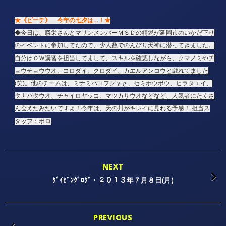
★《ビーチ》 今年の七夕は…！★
◆今日は、勝栄さんとマリンメンバーＭＳＤの精鋭が延岡市のいかだ下り
のイベントに参加してたので、少人数でのんびり天神に潜ってきました。
自分はＯＷ講習を担当してまして、スキルを確認しながら、クマノミやチ
ョウチョウウオ、コロダイ、クロダイ、カエルアンコウと戯れてました
(笑)。他のチームは、ミナミハコフグｙｇ、セミホウボウ、ヒラタエイ、
タナバタウオ、チャイロヤッコ、マツカサウオなどなど、人気者にたくさ
ん会えたみたいですよ！今年は、天の川がキレイに見れる予感！
担当ス
タッフ：ポロ
NEXT
ﾀﾞｲﾋﾞﾝｸﾞﾛｸﾞ・２０１３年７月８日(月)
PREVIOUS