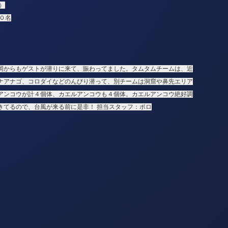
）
０名
岡からもゲストが潜りに来て、賑わってました。タムタムチームは、近
ナアナゴ、コロダイなどのんびり潜って、別チームは洞窟や鼻先エリア
アンコウが計４個体、カエルアンコウも４個体。カエルアンコウ絶好調
きてるので、台風が来る前に是非！
担当スタッフ：ポロ