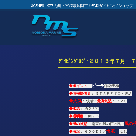
SCENES 1977 九州・宮崎県延岡市のPADIダイビングショップ
ﾀﾞｲﾋﾞﾝｸﾞﾛｸﾞ･２０１３年７月１７
ビーチ
◆ポイント
：
①②天神
◆情報提供者
： ＳＴＡＦＦポロ・渡辺
◆
天気
最高気温
： 快晴／
： ３２℃
◆水温
： 約２３℃
◆透明度
： 約８ｍ
風の
◆風の状態
： 南東の風の西の風／
海流：
◆海況
： ＧＯＯＤ！／
なし