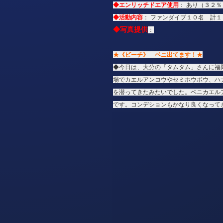
◆エンリッチドエア使用
： あり（３２％
◆活動内容
： ファンダイブ１０名 計１
◆写真提供
：
★《ビーチ》 ベニ出てます！★
◆今日は、大分の「タムタム」さんに福
場でカエルアンコウやセミホウボウ、ハ
を潜ってきたみたいでした。ベニカエル
です。コンデションもかなり良くなって