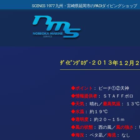
SCENES 1977 九州・宮崎県延岡市のPADIダイビングショップ
ﾀﾞｲﾋﾞﾝｸﾞﾛｸﾞ･２０１３年１２月
◆ポイント
： ビーチ①②天神
◆情報提供者
： ＳＴＡＦＦポロ
◆天気
： 晴れ／
最高気温
： １３℃
◆水温
： 約１９℃
◆透明度
：
約２０～１５ｍ
◆風の状態
： 西の風／
風の強さ
：
◆海況
： ベタ凪／
海流
： なし