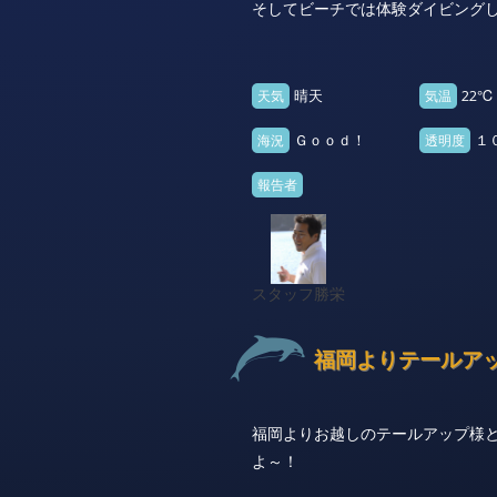
そしてビーチでは体験ダイビング
晴天
22℃
天気
気温
Ｇｏｏｄ！
１
海況
透明度
報告者
スタッフ勝栄
福岡よりテールアップ
福岡よりお越しのテールアップ様
よ～！