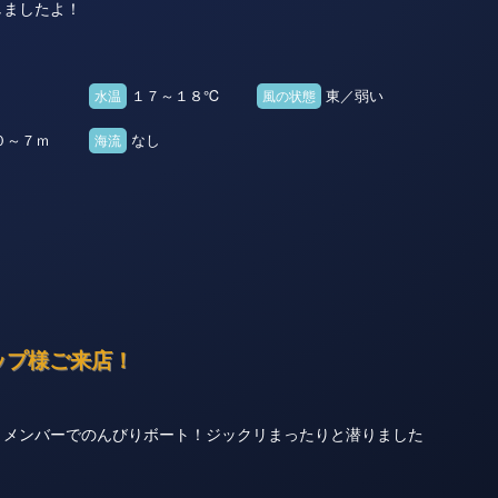
しましたよ！
１７～１８℃
東／弱い
水温
風の状態
０～７ｍ
なし
海流
様ご来店！
とメンバーでのんびりボート！ジックリまったりと潜りました