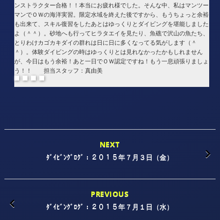
ンストラクター合格！！本当にお疲れ様でした。そんな中、私はマンツー
マンでＯＷの海洋実習。限定水域を終えた後ですから、もうちょっと余裕
も出来て、スキル復習をしたあとはゆっくりとダイビングを堪能しました
よ（＾＾）。砂地へも行ってヒラタエイを見たり、魚礁で沢山の魚たち、
とりわけカゴカキダイの群れは日に日に多くなってる気がします（＾
＾）。体験ダイビングの時はゆっくりとは見れなかったかもしれません
が、今日はもう余裕！あと一日でＯＷ認定ですね！もう一息頑張りましょ
う！！ 担当スタッフ：真由美
NEXT
ﾀﾞｲﾋﾞﾝｸﾞﾛｸﾞ：２０１５年７月３日（金）
PREVIOUS
ﾀﾞｲﾋﾞﾝｸﾞﾛｸﾞ：２０１５年７月１日（水）