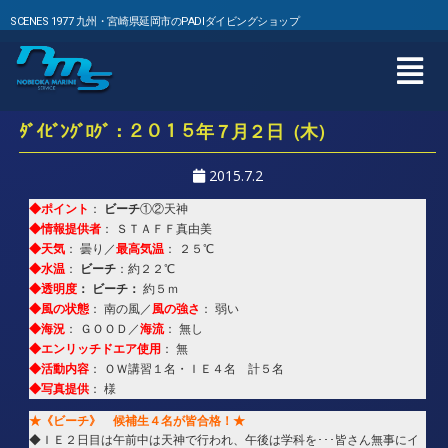
SCENES 1977 九州・宮崎県延岡市のPADIダイビングショップ
ﾀﾞｲﾋﾞﾝｸﾞﾛｸﾞ：２０１５年７月２日（木）
2015.7.2
◆ポイント
ビーチ
：
①②天神
◆情報提供者
： ＳＴＡＦＦ真由美
◆天気
最高気温
： 曇り／
： ２５℃
◆水温
ビーチ
：
：約２２℃
◆透明度
：
ビーチ：
約５ｍ
◆風の状態
風の強さ
： 南の風／
： 弱い
◆海況
海流
： ＧＯＯＤ／
： 無し
◆エンリッチドエア使用
： 無
◆活動内容
： ＯＷ講習１名・ＩＥ４名 計５名
◆写真提供
： 様
★《ビーチ》 候補生４名が皆合格！★
◆ＩＥ２日目は午前中は天神で行われ、午後は学科を･･･皆さん無事にイ