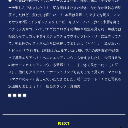
◆ 今日は午後から『ブルーアース２１小倉』様がご来店！午後から2ビ
ーチ楽しんできました！！ 変な潮はまだまだ続き、なかなか微妙な透明
度でしたけど、魚たちは面白い！！1本目は外堀エリアまでを周り、マツ
カサウオ2匹にイソギンチャクモエビ、キリンミノいっぱいに中層を舞う
ハナミノカサゴ、ハナアナゴにコロダイの幼魚＆成魚も見られ、魚礁では
相変わらずカゴカキダイとチョウチョウウオがフレンドリーに近寄ってき
て、初延岡のゲストさんたちに挨拶してましたよ（＾＾）。「魚が近い」
とビックリです(笑)。2本目はカエルアンコウ狙いでこの透明度の中頑張
って鼻先エリアへ！！ベニカエルアンコウにも会えましたし、今回ＮＥＷ
のオオモンカエルアンコウにも遭遇！！ここまできて良かった～（＞▽
＜）。他にもクリアクリーナーシュリンプもあちこちで見られ、マクロも
（マクロのみ？）楽しんでいただきました。明日はボート！！また写真を
沢山撮りましょう！！ 担当スタッフ：真由美
NEXT