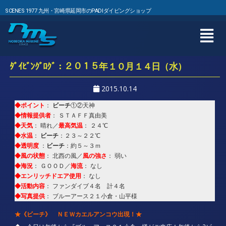
SCENES 1977 九州・宮崎県延岡市のPADIダイビングショップ
ﾀﾞｲﾋﾞﾝｸﾞﾛｸﾞ：２０１５年１０月１４日（水）
2015.10.14
◆ポイント
ビーチ
：
①②天神
◆情報提供者
： ＳＴＡＦＦ真由美
◆天気
最高気温
： 晴れ／
： ２４℃
◆水温
ビーチ
：
：２３～２２℃
◆透明度
ビーチ
：
：約５～３ｍ
◆風の状態
風の強さ
： 北西の風／
： 弱い
◆海況
海流
： ＧＯＯＤ／
： なし
◆エンリッチドエア使用
： なし
◆活動内容
： ファンダイブ４
名 計４名
◆写真提供
： ブルーアース２１小倉・山平様
★《ビーチ》 ＮＥＷカエルアンコウ出現！★