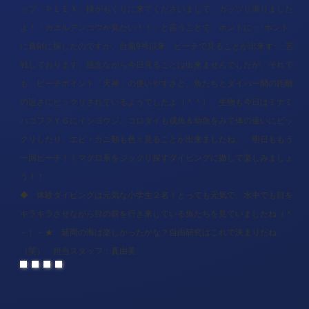
ップ『ＰＬＥＸ』様がもぐりに来てくださいまして、ガッツリ潜りました
よ！「カエルアンコウが見たい！！」と言うことで、ホントに･･･ホント
に真剣に探したのですが、台風9号以来、ビーチで見ることが出来ず･･･苦
戦しております。残念ながら今日見ることは出来ませんでしたが、それで
も、ビーチポイント「天神」の使いやすさと、魚たちとダイバー間の距離
の近さにビックリされているようでしたよ（＾＾）。生物も今日はミナミ
ハコフグＹＧにイシヨウジ、コロダイも成魚＆幼魚をみて体の違いにビッ
クリしたり、エビ・カニ類も色々見ることが出来ましたね。 明日ももう
一回ビーチ！！マクロ系をジックリ探すダイビングに徹して楽しみましょ
う！！
◆ 体験ダイビングは元気な小学生２名！とっても元気で、水中でも目を
キラキラさせながら目の前を行き来している魚たちを見ていましたね（＾
－）－★ 延岡の海は楽しかったかな？自由研究はこれで決まりだね
（笑）
担当スタッフ：真由美