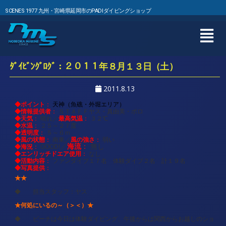
SCENES 1977 九州・宮崎県延岡市のPADIダイビングショップ
ﾀﾞｲﾋﾞﾝｸﾞﾛｸﾞ：２０１１年８月１３日（土）
2011.8.13
◆ポイント
：
天神（魚礁・外堀エリア）
◆情報提供者
：
ＳＴＡＦＦヤス・真由美・ポロ
◆天気
最高気温
：
晴れ／
：
３２℃
◆水温
：
２５～２７度
◆透明度
：
５～６ｍ
◆風の状態
風の強さ
：
南東
／
：
弱い
海流
◆海況
／
：
無し
：
GOOD!
◆エンリッチドエア使用
：
なし
◆活動内容
：
ファンダイブ１７名 体験ダイブ２名 計１９名
◆写真提供
：
★
★
◆ 担当スタッフ：ヤス
★何処にいるの～（＞＜）
★
◆ ビーチは今日は体験ダイビング、午後からは関西からお越しのショ