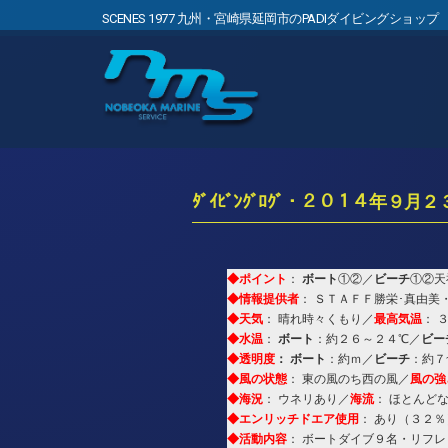
SCENES 1977 九州・宮崎県延岡市のPADIダイビングショップ
ﾀﾞｲﾋﾞﾝｸﾞﾛｸﾞ・２０１４年９月２
◆ポイント
ボート
ビーチ
：
①②／
①②天
◆情報提供者
： ＳＴＡＦＦ勝栄･真由美
◆天気
最高気温
： 晴れ時々くもり／
： 
◆水温
ボート
ビー
：
：約２６～２４℃／
◆透明度
：
ボート
ビーチ
：約ｍ／
：約７
◆風の状態
風の強
： 東の風のち西の風／
◆海況
海流
： ウネリあり／
： ほとんど
◆エンリッチドエア使用
： あり（３２％
◆活動内容
： ボートダイブ９名・リフレ