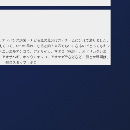
とアドバンス講習（ナビ＆魚の見分け方）チームに分れて潜りました。
えていて、いつの群れになると約５０匹ぐらいになるのでとってもキレ
ベニカエルアンコウ、アオリイカ、マダコ（抱卵）、オドリカクレエ
、アオサハギ、ホソウミヤッコ、アオヤガラなどなど。何とか延岡は、
 担当スタッフ：ポロ