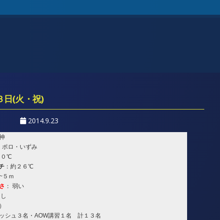
３日(火・祝)
2014.9.23
神
・ポロ・いずみ
３０℃
チ
：約２６℃
~５ｍ
さ
： 弱い
なし
）
ッシュ３名・AOW講習１名 計１３名