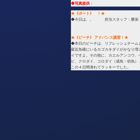
◆写真提供
：
★《ボート》 ！★
◆今日は、。 担当スタッフ：勝栄
★《ビーチ》 アドバンス講習
！★
◆本日のビーチは、リフレッシュチーム
最近魚礁にいるカゴカキダイがかなり増
イですよ。その他に、カエルアンコウ、
ビ、クロダイ、コロダイ（成魚・幼魚）
この４日間潜れてラッキーでした。