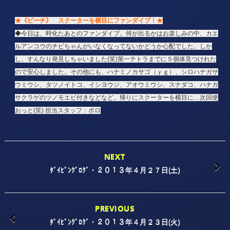
★《ビーチ》 スクーターを横目にファンダイブ！★
◆今日は、時化たあとのファンダイブ。何が出るかはお楽しみの中、カエ
ルアンコウのチビちゃんがいなくなってないかどうか心配でした。しか
し、すんなり発見しちゃいました(笑)第一テトラまでに５個体見つけれた
ので安心しました。その他にも、ハナミノカサゴ（ｙｇ）、シロハナガサ
ウミウシ、タツノイトコ、イシヨウジ、アオウミウシ、スナダコ、ハナガ
サクラゲのツノモエビ付きなどなど。帰りにスクーターを横目に…次回使
おっと(笑)
担当スタッフ：ポロ
NEXT
ﾀﾞｲﾋﾞﾝｸﾞﾛｸﾞ・２０１３年４月２７日(土)
PREVIOUS
ﾀﾞｲﾋﾞﾝｸﾞﾛｸﾞ・２０１３年４月２３日(火)