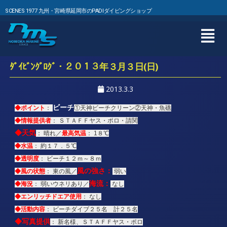
SCENES 1977 九州・宮崎県延岡市のPADIダイビングショップ
ﾀﾞｲﾋﾞﾝｸﾞﾛｸﾞ・２０１３年３月３日(日)
2013.3.3
ビーチ
◆ポイント
：
①天神ビーチクリーン②天神・魚礁
◆情報提供者
： ＳＴＡＦＦヤス・ポロ・請関
◆
天気
最高気温
： 晴れ／
： 1８℃
◆水温
： 約１７．５℃
◆透明度
： ビーチ１２ｍ～８ｍ
風の強さ：
◆風の状態
： 東の風／
弱い
海流：
◆海況
： 弱いウネリあり／
なし
◆エンリッチドエア使用
： なし
◆活動内容
： ビーチダイブ２５名 計２５名
◆写真提供
： 新名様、ＳＴＡＦＦヤス・ポロ