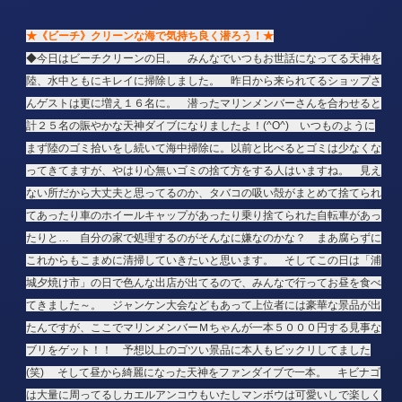
★《ビーチ》クリーンな海で気持ち良く潜ろう！★
◆今日はビーチクリーンの日。 みんなでいつもお世話になってる天神を
陸、水中ともにキレイに掃除しました。 昨日から来られてるショップさ
んゲストは更に増え１６名に。 潜ったマリンメンバーさんを合わせると
計２５名の賑やかな天神ダイブになりましたよ！(^O^) いつものように
まず陸のゴミ拾いをし続いて海中掃除に。以前と比べるとゴミは少なくな
ってきてますが、やはり心無いゴミの捨て方をする人はいますね。 見え
ない所だから大丈夫と思ってるのか、タバコの吸い殻がまとめて捨てられ
てあったり車のホイールキャップがあったり乗り捨てられた自転車があっ
たりと… 自分の家で処理するのがそんなに嫌なのかな？ まあ腐らずに
これからもこまめに清掃していきたいと思います。 そしてこの日は「浦
城夕焼け市」の日で色んな出店が出てるので、みんなで行ってお昼を食べ
てきました～。 ジャンケン大会などもあって上位者には豪華な景品が出
たんですが、ここでマリンメンバーＭちゃんが一本５０００円する見事な
ブリをゲット！！ 予想以上のゴツい景品に本人もビックリしてました
(笑) そして昼から綺麗になった天神をファンダイブで一本。 キビナゴ
は大量に周ってるしカエルアンコウもいたしマンボウは可愛いしで楽しく