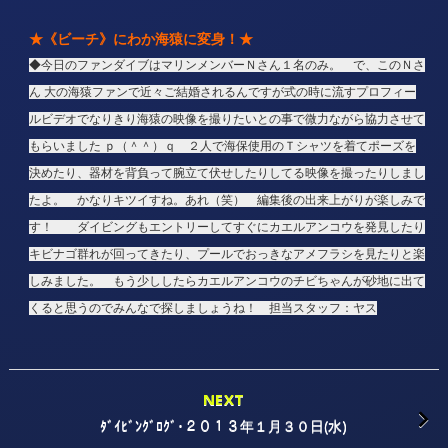
★《ビーチ》にわか海猿に変身！★
◆今日のファンダイブはマリンメンバーＮさん１名のみ。 で、このＮさ
ん 大の海猿ファンで近々ご結婚されるんですが式の時に流すプロフィー
ルビデオでなりきり海猿の映像を撮りたいとの事で微力ながら協力させて
もらいました ｐ（＾＾）ｑ ２人で海保使用のＴシャツを着てポーズを
決めたり、器材を背負って腕立て伏せしたりしてる映像を撮ったりしまし
たよ。 かなりキツイすね。あれ（笑） 編集後の出来上がりが楽しみで
す！ ダイビングもエントリーしてすぐにカエルアンコウを発見したり
キビナゴ群れが回ってきたり、プールでおっきなアメフラシを見たりと楽
しみました。 もう少ししたらカエルアンコウのチビちゃんが砂地に出て
くると思うのでみんなで探しましょうね！ 担当スタッフ：ヤス
NEXT
ﾀﾞｲﾋﾞﾝｸﾞﾛｸﾞ･２０１３年１月３０日(水)