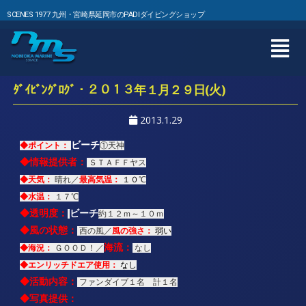
SCENES 1977 九州・宮崎県延岡市のPADIダイビングショップ
ﾀﾞｲﾋﾞﾝｸﾞﾛｸﾞ・２０１３年１月２９日(火)
2013.1.29
ビーチ
◆ポイント：
①
天神
◆情報提供者：
ＳＴＡＦＦヤス
◆天気：
最高気温：
晴れ／
１０
℃
◆水温：
１７℃
◆透明度：
ビーチ
約１２ｍ～１０ｍ
◆風の状態：
風の強さ：
西の風／
弱い
海流：
◆海況：
ＧＯＯＤ！／
なし
◆エンリッチドエア使用：
なし
◆活動内容：
ファンダイブ１名 計１名
◆写真提供：