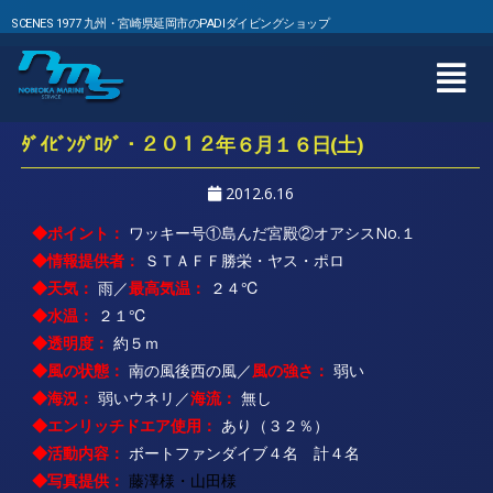
SCENES 1977 九州・宮崎県延岡市のPADIダイビングショップ
ﾀﾞｲﾋﾞﾝｸﾞﾛｸﾞ・２０１２年６月１６日(土)
2012.6.16
◆ポイント：
ワッキー号①島んだ宮殿②オアシスNo.１
◆情報提供者：
ＳＴＡＦＦ勝栄・ヤス・ポロ
◆天気：
雨／
最高気温：
２４℃
◆水温：
２１℃
◆透明度：
約５ｍ
◆風の状態：
南の風後西の風／
風の強さ：
弱い
◆海況：
弱いウネリ／
海流：
無し
◆エンリッチドエア使用：
あり（３２％）
◆活動内容：
ボートファンダイブ４名 計４名
◆写真提供：
藤澤様・山田様