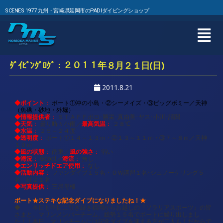
SCENES 1977 九州・宮崎県延岡市のPADIダイビングショップ
ﾀﾞｲﾋﾞﾝｸﾞﾛｸﾞ：２０１１年８月２１日(日)
2011.8.21
◆ポイント
：
ボート①沖の小島・②シーメイズ・③ビッグボミー／
天神
（魚礁・砂地・外堀）
◆情報提供者
：
ＳＴＡＦＦポロ･勝栄･真由美･ヤス･小川･請関
◆天気
最高気温
：
曇り時々小雨／
：
２８℃
◆水温
：
２５～２４度
◆透明度
：
ボート①１４～１３ｍ・②１３～１１ｍ・③７～８ｍ／天神
１０ｍ
◆風の状態
風の強さ
：
南東／
：
弱い
◆海況
海流
：
Good!／
：
無し
◆エンリッチドエア使用
：
なし
◆活動内容
：
ファンダイブ１５名・ＯＷ講習１名･シュノーケリング５
名 計２１名
◆写真提供
：
三尾母様
ボート★ステキな記念ダイブになりましたね！
★
◆ 本日も昨日に引き続き福岡からお越しの『ソラリアスポーツ』の皆
さまと、マリンメンバーチーム、総勢１５名でボートに繰り出しまし
た！！本日、マリンチームには記念ダイブを迎える方が二人も！だからで