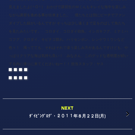
見えましたよ(＾O＾) おかげで講習生のＭくんもキレイな海中を楽しみ
ながら講習を進める事が出来ました。 僕たちとは別にビーチでファン
ダイブした組がいるんですが そっちは少し遠くまで足をのばして魚たち
を見たみたいです。 コロダイ、コロダイ幼魚、イシガキフグ、ミナミハ
コフグ、クロダイ、キビナゴ群れ、ハリセンボン、レンゲウミウシなど
色々！ 濁ってても、それはそれで違う楽しみ方があるんですけども、や
っぱりクリアな海は気持ち良い！ みなさん、このグッドな透明度が続い
てる内に潜りに来てくださいねー！！
担当スタッフ：ヤス
NEXT
ﾀﾞｲﾋﾞﾝｸﾞﾛｸﾞ・２０１１年８月２２日(月)