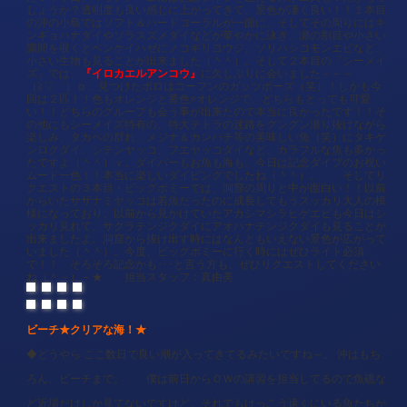
しょうか？透明度も良い感じに上がってきて、景色が凄く良い！！１本目
の沖の小島ではソフト＆ハードコーラルが一面に、そしてその周りにはキ
ンギョハナダイやソラスズメダイなどが華やかに泳ぎ、瀬の割目や小さい
隙間を覗くとベンケイハゼにノコギリヨウジ、ソリハシコモンエビなど、
小さい生物も見ることが出来ました（＾＾）。そして２本目の『シーメイ
『イロカエルアンコウ』
ズ』では、
に久しぶりに会いました～～～
（≧▽゜）ｂ。見つけたポロはコーフンのガッツポーズ（笑）！しかも今
回は２匹！！色もオレンジと黄色×オレンジで、どちらもとっても可愛
い！！どちらのグループも会う事が出来たので本当に良かったです！！そ
の他にもシーメイズ特有の、特大テトラの迷路をグングン潜り抜けながら
楽しみ、タカベの群れ、メジナ＆カンパチ等の美味しい魚（笑）にタキゲ
ンロクダイ、シテンヤッコ、フエヤッコダイなど、カラフルな魚も多かっ
たですよ（＾＾）ｖ。ダイバーもお魚も海も、今日は記念ダイブのお祝い
ムード一色！！本当に楽しいダイビングでしたね（＾＾）。 そしてリ
クエストの３本目・ビッグボミーでは、洞窟の周りと中が面白い！！以前
からいたサザナミヤッコは若魚だったのに成長してもうスッカリ大人の模
様になっており、以前から見かけていたアカシマシラヒゲエビも今日はシ
ッカリ見れて、サクラテンジクダイにアオハナテンジクダイも見ることが
出来ましたよ。洞窟から抜け出す時にはなんともいえない景色が広がって
いました（＾＾）。今度、ビッグボミーに行く時にはぜひライト必須
で！！ そろそろ記念かも･･･と言う方も、ぜひリクエストしてください
ね（＾－）－★ 担当スタッフ：真由美
ビーチ★クリアな海！
★
◆どうやら ここ数日で良い潮が入ってきてるみたいですね～。 沖はもち
ろん、ビーチまで。 僕は前日からＯＷの講習を担当してるので魚礁な
ど近場だけしか見てないですけど、それでもけっこう遠くにいる魚たちが