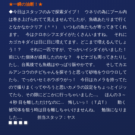
★一瞬の油断！★
◆今日はスタッフのみで探索ダイブ！ ウネリの為にプール内
は巻き上げられてて見えませんでしたが、魚礁あたりまで行く
となかなかクリア（＾＾） いつもの魚たちが寄ってきてくれ
ます。 今はクロホシフエダイがたくさんいますね。 それに
カゴカキダイは日に日に増えてます。どこまで増えるんでしょ
う！？ それに一匹ですが、でっかいイシダイがいました！
前にいた個体が成長したのかな？ キビナゴも周ってきたりし
たし、台風後でも魚礁はやっぱり賑やかです。 そしてカエ
ルアンコウのチビちゃんを探そうと思って砂地をウロウロして
たら、でっかいセミホウボウがっ！ 今日はカメラを持ってた
ので撮りまくってやろうと思いカメラの設定をちょっとイジッ
てたら、その隙にどこかに行っちゃいました…。 ほんの３～
４秒 目を離しただけなのに… 悔しいっ！（ＴДＴ） 動く
被写体を狙う時は目を離しちゃいけませんね。 勉強になりま
した…。 担当スタッフ：ヤス