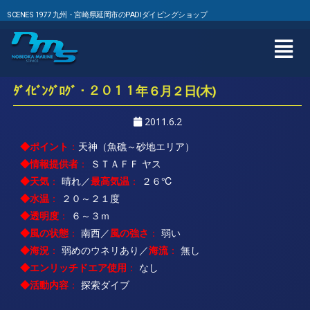
SCENES 1977 九州・宮崎県延岡市のPADIダイビングショップ
ﾀﾞｲﾋﾞﾝｸﾞﾛｸﾞ・２０１１年６月２日(木)
2011.6.2
◆ポイント
：
天神（魚礁～砂地エリア）
◆情報提供者
：
ＳＴＡＦＦ ヤス
◆天気
：
晴れ／
最高気温
：
２６℃
◆水温
：
２０～２１度
◆透明度
：
６～３ｍ
◆風の状態
：
南西／
風の強さ
：
弱い
◆海況
：
弱めのウネリあり／
海流
：
無し
◆エンリッチドエア使用
：
なし
◆活動内容
：
探索ダイブ