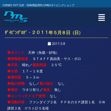
SCENES 1977 九州・宮崎県延岡市のPADIダイビングショップ
ﾀﾞｲﾋﾞﾝｸﾞﾛｸﾞ・２０１１年５月８日（日）
2011.5.8
◆ポイント
：
天神（魚礁・砂地）
◆情報提供者
：
ＳＴＡＦＦ真由美・ヤス・ポロ
◆天気
：
晴れ／
最高気温
：
２５℃
◆水温
：
１７～１８度
◆透明度
：
５～３ｍ
◆風の状態
：
なし／
風の強さ
：
なし
◆海況
：
ウネリ有り／
海流
：
無し
◆エンリッチドエア使用
：
なし
◆活動内容
：
ファンダイブ２名 ＰＰＢのＳＰ講習１名 ＯＷ
講習２名 ゲスト計５名様