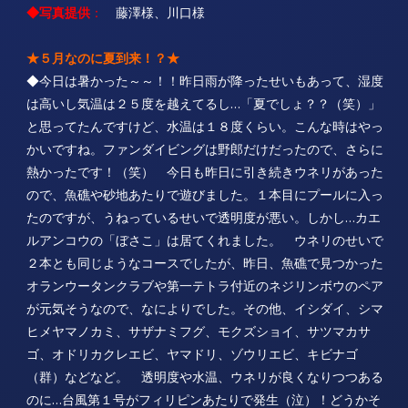
◆写真提供
：
藤澤様、川口様
★５月なのに夏到来！？★
◆今日は暑かった～～！！昨日雨が降ったせいもあって、湿度
は高いし気温は２５度を越えてるし…「夏でしょ？？（笑）」
と思ってたんですけど、水温は１８度くらい。こんな時はやっ
かいですね。ファンダイビングは野郎だけだったので、さらに
熱かったです！（笑） 今日も昨日に引き続きウネリがあった
ので、魚礁や砂地あたりで遊びました。１本目にプールに入っ
たのですが、うねっているせいで透明度が悪い。しかし…カエ
ルアンコウの「ぼさこ」は居てくれました。 ウネリのせいで
２本とも同じようなコースでしたが、昨日、魚礁で見つかった
オランウータンクラブや第一テトラ付近のネジリンボウのペア
が元気そうなので、なによりでした。その他、イシダイ、シマ
ヒメヤマノカミ、サザナミフグ、モクズショイ、サツマカサ
ゴ、オドリカクレエビ、ヤマドリ、ゾウリエビ、キビナゴ
（群）などなど。 透明度や水温、ウネリが良くなりつつある
のに…台風第１号がフィリピンあたりで発生（泣）！どうかそ